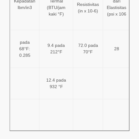
Kepadatan
Termal
dari
Resistivitas
T
lbm/in3
(BTU/jam
Elastisitas
(in x 10-6)
(
kaki °F)
(psi x 106
°
pada
9.
9.4 pada
72.0 pada
68°F:
28
212°F
70°F
0.285
12.4 pada
p
932 °F
1
p
1