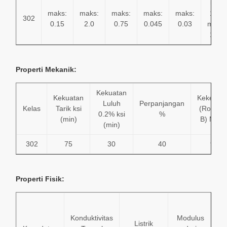
min:
maks:
maks:
maks:
maks:
maks:
17.0
302
0.15
2.0
0.75
0.045
0.03
maks:
19.0
Properti Mekanik:
Kekuatan
Kekuatan
Kekeras
Luluh
Perpanjangan
Kelas
Tarik ksi
(Rockwel
0.2% ksi
%
(min)
B) MAK
(min)
302
75
30
40
92
Properti Fisik:
Ko
Konduktivitas
Modulus
Listrik
Ek