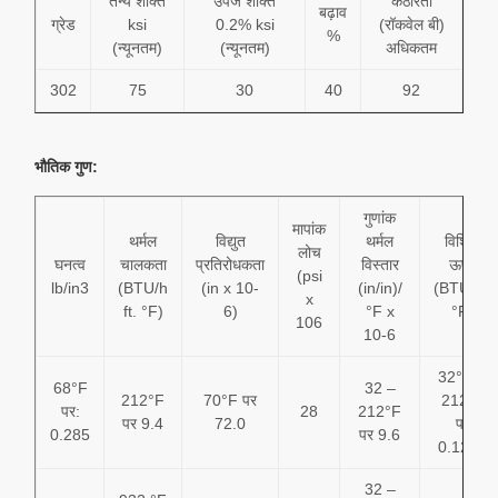
तन्य शक्ति
उपज शक्ति
कठोरता
बढ़ाव
ग्रेड
ksi
0.2% ksi
(रॉकवेल बी)
%
(न्यूनतम)
(न्यूनतम)
अधिकतम
302
75
30
40
92
भौतिक गुण:
गुणांक
मापांक
थर्मल
विद्युत
थर्मल
विशिष्ट
लोच
घनत्व
चालकता
प्रतिरोधकता
विस्तार
ऊष्मा
(psi
lb/in3
(BTU/h
(in x 10-
(in/in)/
(BTU/lb/
x
ft. °F)
6)
°F x
°F)
106
10-6
32°F से
68°F
32 –
212°F
70°F पर
212°F
पर:
28
212°F
पर 9.4
72.0
पर
0.285
पर 9.6
0.1200
32 –