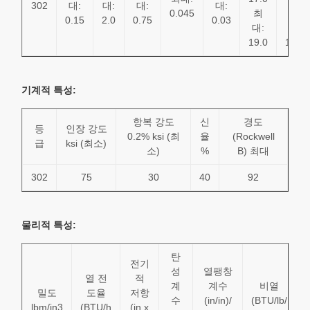
302
대:
대:
대:
대:
0.045
최
최
0.15
2.0
0.75
0.03
대:
대:
19.0
10.0
기계적 특성:
항복 강도
신
경도
등
인장 강도
0.2% ksi (최
율
(Rockwell
급
ksi (최소)
소)
%
B) 최대
302
75
30
40
92
물리적 특성:
탄
전기
성
열팽창
열 전
적
계
계수
비열
밀도
도율
저항
수
(in/in)/
(BTU/lb/
lbm/in3
(BTU/h
(in x