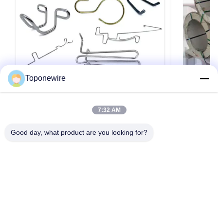
Toponewire
VIDEO
스프링 제조업체 맞춤형 크기 특수 구부러
0.1-12m
7:32 AM
기 어떤 모양의 와이어 형성
8mm 브라이
누 코팅
스프링 제조업체 맞춤형 크기 특수 굽힘 모든 모양
304 스테인레스
Good day, what product are you looking for?
와이어 성형 1. 등급: Topone 스테인리스 스틸 와
(EPQ) 30년
이어 성형 2. 크기: 0.3mm-16mm 3. 표준: AISI,
에 뿌리를 둔 
ASTM, DIN, EN, GB, JIS 4. 인증: ISO 재료 스테인
와이어 산업의
리스 스틸 와이어 표면 비누 코팅(무광) 또는 밝음
기술 전문 지
인용문 을 얻으십시오
표준 ASTM A580, JIS G4309, EN 10088-3,
리는 전 세계 
GB/T4240 및 기타 동등물. 등급 201, 202, 301,
경쟁 우위를 제
302, 304, 304L, 304H, 304N, 316L, 321, 410, 420,
틸 EPQ 와이
430 템퍼 어닐링 및 ...
EPQ 와이어 
EPQ(Excellen