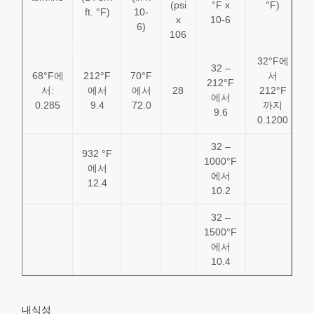
(psi
°F x
°F)
ft. °F)
10-
x
10-6
6)
106
32°F에
32 –
68°F에
212°F
70°F
서
2
212°F
서:
에서
에서
28
212°F
에서
0.285
9.4
72.0
까지
2
9.6
0.1200
32 –
932 °F
1000°F
에서
에서
12.4
10.2
32 –
1500°F
에서
10.4
내식성