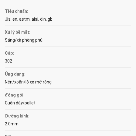
Tiêu chuẩn:
Jis, en, astm, aisi, din, gb
Xử lý bề mặt:
Sáng/xà phòng phủ
Cấp:
302
Ứng dụng:
Nén/xoắn/lò xo mở rộng
đóng gói:
Cuộn dây/pallet
Đường kính:
2.0mm