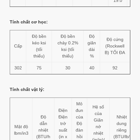
19.0
10.
Tính chất cơ học:
Độ bền
Độ bền
Độ
Độ cứng
kéo ksi
chảy 0.2%
giãn
Cấp
(Rockwell
(tối
ksi (tối
dài
B) TỐI ĐA
thiểu)
thiểu)
%
302
75
30
40
92
Tính chất vật lý:
Mô
Hệ số
Điện
đun
của
Độ
Điện
của
Nhiệt
Giãn
dẫn
trở
Độ
dung
Mật độ
nở
nhiệt
suất
đàn
riêng
lbm/in3
nhiệt
(BTU/h
(in x
hồi
(BTU/lb/
(in/in)/