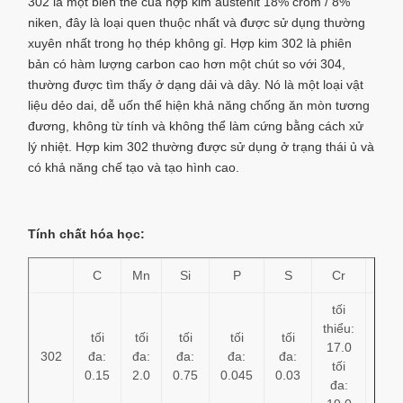
302 là một biến thể của hợp kim austenit 18% crôm / 8%
niken, đây là loại quen thuộc nhất và được sử dụng thường
xuyên nhất trong họ thép không gỉ. Hợp kim 302 là phiên
bản có hàm lượng carbon cao hơn một chút so với 304,
thường được tìm thấy ở dạng dải và dây. Nó là một loại vật
liệu dẻo dai, dễ uốn thể hiện khả năng chống ăn mòn tương
đương, không từ tính và không thể làm cứng bằng cách xử
lý nhiệt. Hợp kim 302 thường được sử dụng ở trạng thái ủ và
có khả năng chế tạo và tạo hình cao.
Tính chất hóa học:
C
Mn
Si
P
S
Cr
Ni
tối
tối
thiểu:
thiể
tối
tối
tối
tối
tối
17.0
8.0
302
đa:
đa:
đa:
đa:
đa:
tối
tối
0.15
2.0
0.75
0.045
0.03
đa:
đa: