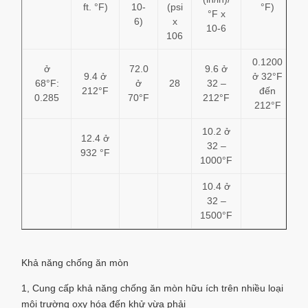
ft. °F)
10-
(psi
°F)
°F x
6)
x
10-6
106
0.1200
ở
72.0
9.6 ở
9.4 ở
ở 32°F
68°F:
ở
28
32 –
212°F
đến
0.285
70°F
212°F
212°F
10.2 ở
12.4 ở
32 –
932 °F
1000°F
10.4 ở
32 –
1500°F
Khả năng chống ăn mòn
1, Cung cấp khả năng chống ăn mòn hữu ích trên nhiều loại
môi trường oxy hóa đến khử vừa phải