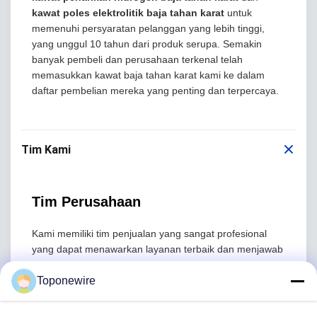
kawat poles elektrolitik baja tahan karat
untuk
memenuhi persyaratan pelanggan yang lebih tinggi,
yang unggul 10 tahun dari produk serupa. Semakin
banyak pembeli dan perusahaan terkenal telah
memasukkan kawat baja tahan karat kami ke dalam
daftar pembelian mereka yang penting dan terpercaya.
Tim Kami
Tim Perusahaan
Kami memiliki tim penjualan yang sangat profesional
yang dapat menawarkan layanan terbaik dan menjawab
pertanyaan Anda dengan sangat profesional, sehingga
Anda dapat merasa sangat nyaman sebelum membeli
Toponewire
produk dari kami. Seperti yang kita ketahui, layanan
purna jual adalah yang paling penting bagi semua