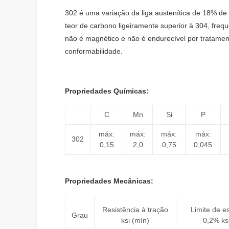
302 é uma variação da liga austenítica de 18% de c
teor de carbono ligeiramente superior à 304, freq
não é magnético e não é endurecível por tratament
conformabilidade.
Propriedades Químicas:
C
Mn
Si
P
máx:
máx:
máx:
máx:
302
0,15
2,0
0,75
0,045
Propriedades Mecânicas:
Resistência à tração
Limite de 
Grau
ksi (mín)
0,2% ks