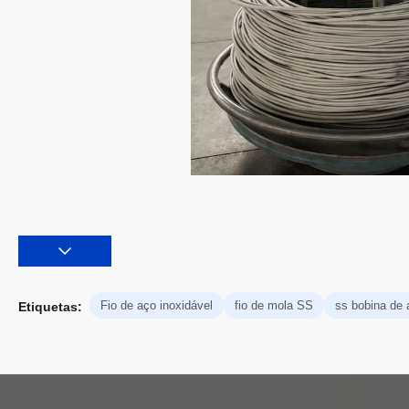
Fio de aço inoxidável
fio de mola SS
ss bobina de
Etiquetas: