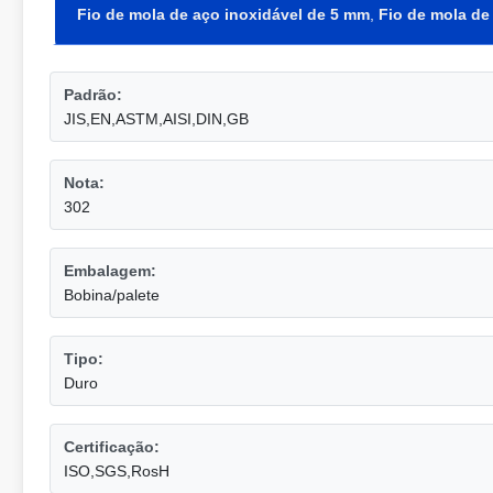
Fio de mola de aço inoxidável de 5 mm
,
Fio de mola de
Padrão:
JIS,EN,ASTM,AISI,DIN,GB
Nota:
302
Embalagem:
Bobina/palete
Tipo:
Duro
Certificação:
ISO,SGS,RosH