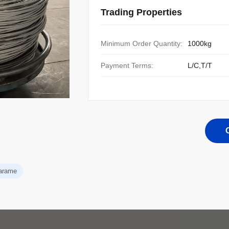
Trading Properties
Minimum Order Quantity:
1000kg
Payment Terms:
L/C,T/T
 arame