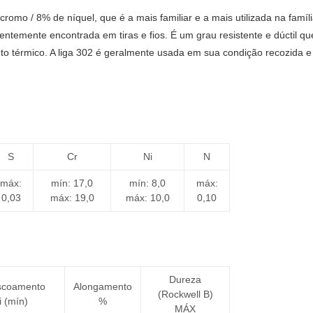
romo / 8% de níquel, que é a mais familiar e a mais utilizada na famíl
uentemente encontrada em tiras e fios. É um grau resistente e dúctil q
o térmico. A liga 302 é geralmente usada em sua condição recozida e t
S
Cr
Ni
N
máx:
mín: 17,0
mín: 8,0
máx:
0,03
máx: 19,0
máx: 10,0
0,10
Dureza
escoamento
Alongamento
(Rockwell B)
i (mín)
%
MÁX