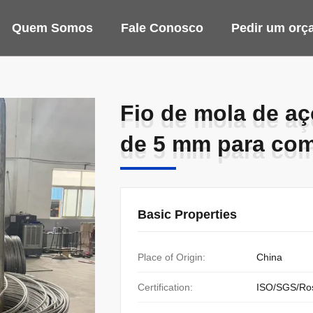
Quem Somos
Fale Conosco
Pedir um orç
Fio de mola de aç
Fio de mola de aç
de 5 mm para com
de 5 mm para com
Basic Properties
Place of Origin:
China
Certification:
ISO/SGS/Ro