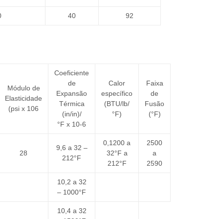
0
40
92
Coeficiente
de
Calor
Faixa
Módulo de
Expansão
específico
de
Elasticidade
Térmica
(BTU/lb/
Fusão
(psi x 106
(in/in)/
°F)
(°F)
°F x 10-6
0,1200 a
2500
9,6 a 32 –
28
32°F a
a
212°F
212°F
2590
10,2 a 32
– 1000°F
10,4 a 32