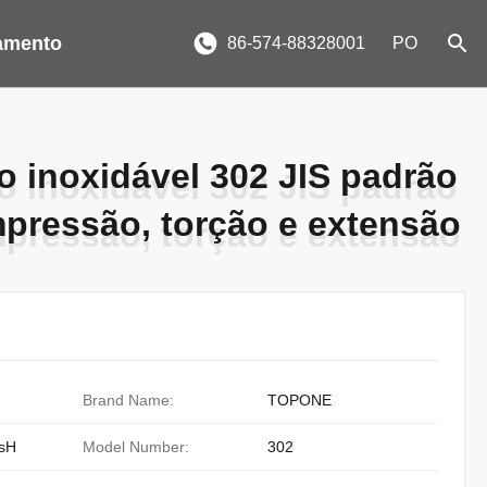
amento
86-574-88328001
PO
o inoxidável 302 JIS padrão
o inoxidável 302 JIS padrão
pressão, torção e extensão
pressão, torção e extensão
Brand Name:
TOPONE
sH
Model Number:
302