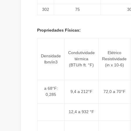
302
75
3
Propriedades Físicas:
Condutividade
Elétrico
Densidade
térmica
Resistividade
lbm/in3
(BTU/h ft. °F)
(in x 10-6)
a 68°F:
9,4 a 212°F
72,0 a 70°F
0,285
12,4 a 932 °F