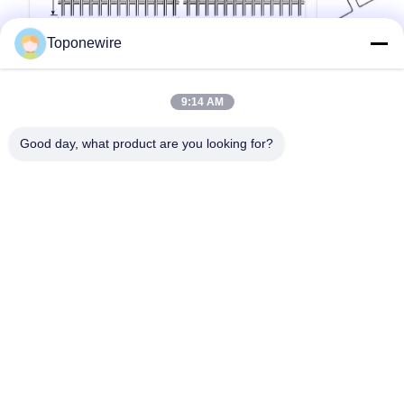
Toponewire
2.5mm - 12mm 304ステンレス鋼バーベ
スプリング 
9:14 AM
キュー網状シート
イズ 特殊 
製品タイトル：プレミアムステンレス製バーベ
スプリングメ
Good day, what product are you looking for?
キューメッシュシート – 再利用可能＆ノンステ
げ あらゆる形
ィックグリルマット 製品概要 プレミアムステン
ード: Topo
レス製バーベキューメッシュシートで、アウト
イズ: 0.3mm-16
ドアクッキング体験を向上させましょう。風味
GB, JIS4.
引用文 を 入手 する
と利便性の両方を重視するグリル愛好家のため
コーティング
にデザインされた、この丈夫なメッシュシート
A580、JIS G
は、炭火、ガス、電気グリルの必需品です。網
びその他の同等
目から食材が落ちてしまうのを防ぎ、毎回完璧
302、304、3
に調理された食事を楽しみましょう。 優れた素
410、420
材と構造 高品質の食品グレード304ステンレス
ステンレス鋼ス
ホーム
製品
企業情報
会社案内
品質管理
お問い合わせ
見積依頼
鋼で作られたこのバーベキューメッシュシート
は、長持ちするように作られています。時間と
ともに剥がれる可能性のある使い捨てアルミ...
Tel: 0086-574-88328001
E-mail: nellyzhao@toponewire.com