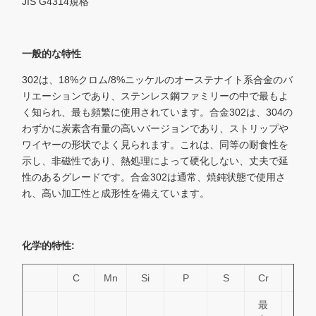
JIS G4314規格
一般的な特性
302は、18%クロム/8%ニッケルのオーステナイト系合金のバ
リエーションであり、ステンレス鋼ファミリーの中で最もよ
く知られ、最も頻繁に使用されています。合金302は、304の
わずかに炭素含有量の高いバージョンであり、ストリップや
ワイヤーの形状でよく見られます。これは、同等の耐食性を
示し、非磁性であり、熱処理によって硬化しない、丈夫で延
性のあるグレードです。合金302は通常、焼鈍状態で使用さ
れ、高い加工性と成形性を備えています。
化学的特性:
C
Mn
Si
P
S
Cr
Ni
最
最