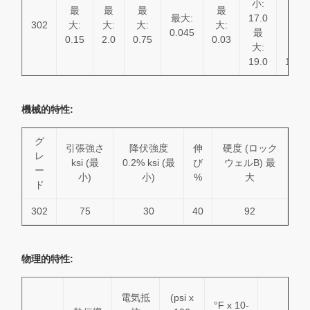
小:
小:
最
最
最
最
最大:
17.0
8.0
302
大:
大:
大:
大:
0.045
最
最
0.15
2.0
0.75
0.03
大:
大:
19.0
10.0
機械的特性:
グ
引張強さ
降伏強度
伸
硬度 (ロック
レ
ksi (最
0.2% ksi (最
び
ウェルB) 最
ー
小)
小)
%
大
ド
302
75
30
40
92
物理的特性:
電気抵
(psi x
°F x 10-