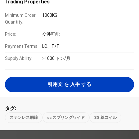
Trading Properties
Minimum Order
1000KG
Quantity:
Price:
交渉可能
Payment Terms:
LC、T/T
Supply Ability:
>1000 トン/月
引用文 を 入手 する
タグ:
ステンレス鋼線
ss スプリングワイヤ
SS 線コイル