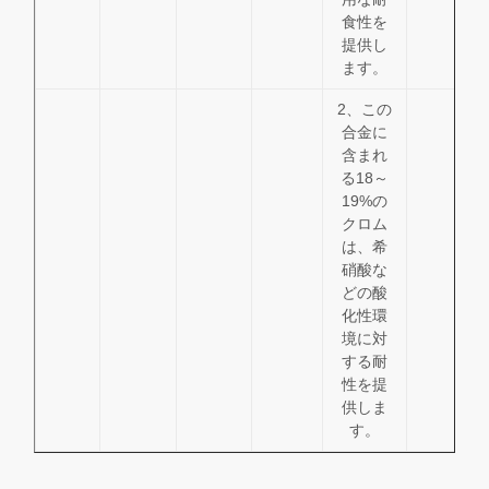
食性を
提供し
ます。
2、この
合金に
含まれ
る18～
19%の
クロム
は、希
硝酸な
どの酸
化性環
境に対
する耐
性を提
供しま
す。