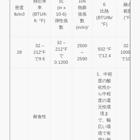
熱伝導
抗
106
6
融点
密度
率
(in x
熱膨
比熱
範囲
lb/in3
(BTU/h
10-6)
張係
(BTU/lb/
(°F)
ft. °F)
弾性係
数
°F)
数
(in/in)/
32 –
32 –
2500
32 –
212°F
932 °F
28
212°F
～
1000°F
で
で12.4
で9.6
2590
で10.2
0.1200
1、中程
度の酸
化性か
ら中程
度の還
元性環
境ま
耐食性
で、幅
広い環
境で有
用な耐