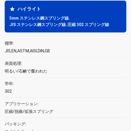
ハイライト
5mm ステンレス鋼スプリング線
,
JIS ステンレス鋼スプリング線
,
圧縮 302 スプリング線
標準:
JIS,EN,ASTM,AISI,DIN,GB
表面処理:
明るい/石鹸で覆われた
学年:
302
アプリケーション:
圧縮/扭曲/拡張スプリング
パッキング: