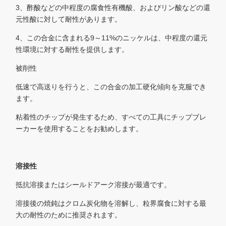
3、酢酸などの中程度の腐食性有機酸、およびリン酸などの還
元性酸に対して耐性があります。
4、この合金に含まれる9～11%のニッケルは、中程度の還元
性環境に対する耐性を提供します。
被削性
低速で高送りを行うと、この合金の加工硬化傾向を克服でき
ます。
粘着性のチップが発生するため、すべての工具にチップブレ
ーカーを使用することをお勧めします。
溶接性
抵抗溶接またはシールドアーク溶接が最適です。
溶接後の焼鈍はクロム炭化物を溶解し、粒界腐食に対する最
大の耐性のために推奨されます。