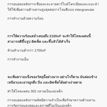
การอบอ่อนหลังการเชื่อมจะละลายคาร์ไบด์โครเมียมและแนะนำ
ให้ใช้เพื่อความต้านทานสูงสุดต่อการโจมตีแบบ intergranular
การทำงานด้วยความร้อน
การให้ความร้อนสม่ำเสมอถึง 2100oF จะทำให้โลหะผสมนี้
สามารถตีขึ้นรูป อัพเซ็ต และขึ้นหัวได้สำเร็จ
ห้ามทำงานต่ำกว่า 1700oF
การทำงานเย็น
จะเพิ่มความแข็งของวัสดุนี้อย่างมาก อย่างไรก็ตาม มันค่อนข้าง
เหนียวและอาจถูกดึง ปั่น และอัพเซ็ตได้อย่างง่ายดาย
ทำให้โลหะผสม 302 กลายเป็นแม่เหล็ก
การอบอ่อนหลังการผลิตมีความจำเป็นเพื่อรักษาความต้านทาน
การกัดกร่อนสูงสุดและสภาพที่ไม่เป็นแม่เหล็ก