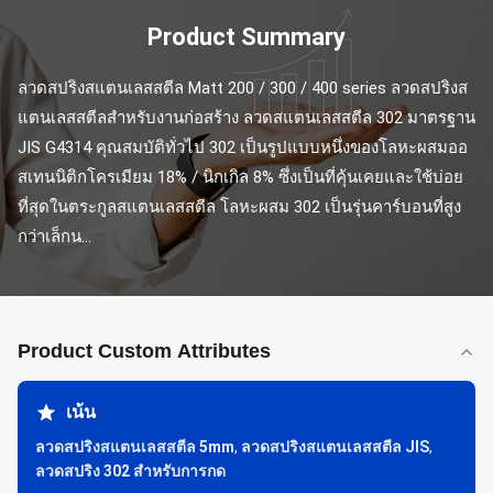
Product Summary
ลวดสปริงสแตนเลสสตีล Matt 200 / 300 / 400 series ลวดสปริงส
แตนเลสสตีลสำหรับงานก่อสร้าง ลวดสแตนเลสสตีล 302 มาตรฐาน 
JIS G4314 คุณสมบัติทั่วไป 302 เป็นรูปแบบหนึ่งของโลหะผสมออ
สเทนนิติกโครเมียม 18% / นิกเกิล 8% ซึ่งเป็นที่คุ้นเคยและใช้บ่อย
ที่สุดในตระกูลสแตนเลสสตีล โลหะผสม 302 เป็นรุ่นคาร์บอนที่สูง
กว่าเล็กน...
Product Custom Attributes
เน้น
ลวดสปริงสแตนเลสสตีล 5mm
,
ลวดสปริงสแตนเลสสตีล JIS
,
ลวดสปริง 302 สำหรับการกด