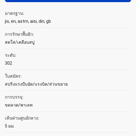
มาตรฐาน:
jis, en, astm, aisi, din, gb
การรักษาพื้นผิว:
สดใส/เคลือบสบู่
ระดับ:
302
ใบสมัคร:
สปริงแรงบีบอัด/แรงบิด/ส่วนขยาย
การบรรจุ:
ขดลวด/พาเลท
เส้นผ่านศูนย์กลาง:
5 มม.