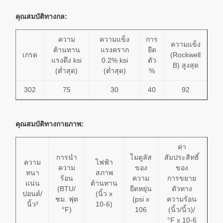
คุณสมบัติทางกล:
ความ
ความแข็ง
การ
ความแข็ง
ต้านทาน
แรงคราก
ยืด
เกรด
(Rockwell
แรงดึง ksi
0.2% ksi
ตัว
B) สูงสุด
(ต่ำสุด)
(ต่ำสุด)
%
302
75
30
40
92
คุณสมบัติทางกายภาพ:
ค่า
การนำ
โมดูลัส
สัมประสิทธิ์
คว
ความ
ไฟฟ้า
ความ
ของ
ของ
ร้
หนา
สภาพ
ร้อน
ความ
การขยาย
จำเ
แน่น
ต้านทาน
(BTU/
ยืดหยุ่น
ตัวทาง
(B
ปอนด์/
(นิ้ว x
ชม. ฟุต
(psi x
ความร้อน
ปอน
นิ้ว³
10-6)
°F)
106
(นิ้ว/นิ้ว)/
°
°F x 10-6