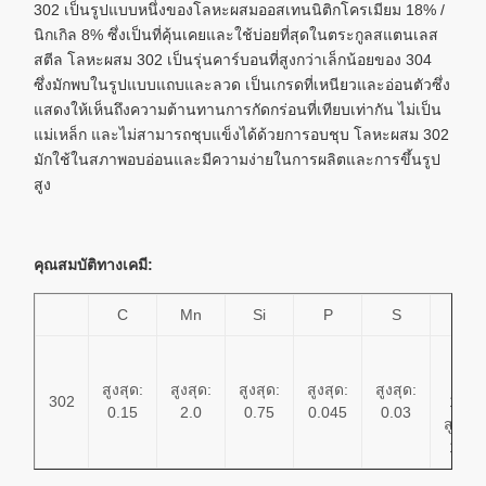
302 เป็นรูปแบบหนึ่งของโลหะผสมออสเทนนิติกโครเมียม 18% /
นิกเกิล 8% ซึ่งเป็นที่คุ้นเคยและใช้บ่อยที่สุดในตระกูลสแตนเลส
สตีล โลหะผสม 302 เป็นรุ่นคาร์บอนที่สูงกว่าเล็กน้อยของ 304
ซึ่งมักพบในรูปแบบแถบและลวด เป็นเกรดที่เหนียวและอ่อนตัวซึ่ง
แสดงให้เห็นถึงความต้านทานการกัดกร่อนที่เทียบเท่ากัน ไม่เป็น
แม่เหล็ก และไม่สามารถชุบแข็งได้ด้วยการอบชุบ โลหะผสม 302
มักใช้ในสภาพอบอ่อนและมีความง่ายในการผลิตและการขึ้นรูป
สูง
คุณสมบัติทางเคมี:
C
Mn
Si
P
S
Cr
ต่ำ
สุด:
สูงสุด:
สูงสุด:
สูงสุด:
สูงสุด:
สูงสุด:
302
17.0
0.15
2.0
0.75
0.045
0.03
สูงสุด:
19.0