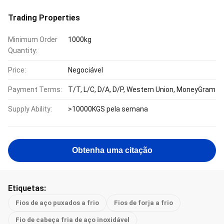
Trading Properties
Minimum Order
1000kg
Quantity:
Price:
Negociável
Payment Terms:
T/T, L/C, D/A, D/P, Western Union, MoneyGram
Supply Ability:
>10000KGS pela semana
Obtenha uma citação
Etiquetas:
Fios de aço puxados a frio
Fios de forja a frio
Fio de cabeça fria de aço inoxidável