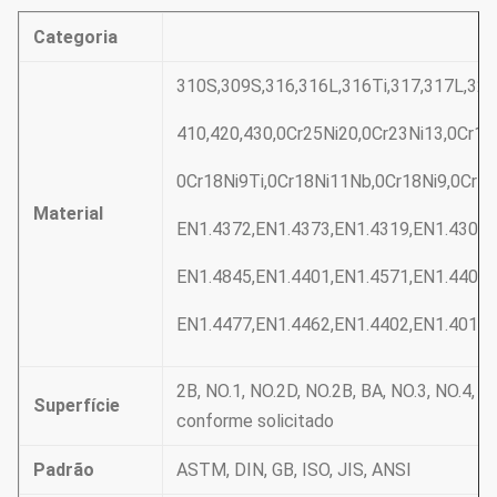
Categoria
310S,309S,316,316L,316Ti,317,317L,321
410,420,430,0Cr25Ni20,0Cr23Ni13,0Cr
0Cr18Ni9Ti,0Cr18Ni11Nb,0Cr18Ni9,0Cr19
Material
EN1.4372,EN1.4373,EN1.4319,EN1.4301,
EN1.4845,EN1.4401,EN1.4571,EN1.4404,
EN1.4477,EN1.4462,EN1.4402,EN1.4016,
2B, NO.1, NO.2D, NO.2B, BA, NO.3, NO.4, N
Superfície
conforme solicitado
Padrão
ASTM, DIN, GB, ISO, JIS, ANSI