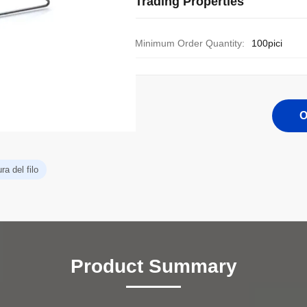
Trading Properties
Minimum Order Quantity:
100pici
O
a del filo
Product Summary