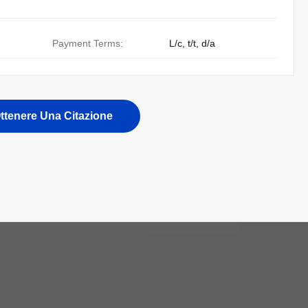
Payment Terms:
L/c, t/t, d/a
ttenere Una Citazione