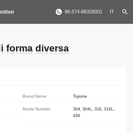
entivo
86-574-88328001
IT
di forma diversa
di forma diversa
Brand Name:
Topone
Model Number:
304, 304L, 316, 316L,
430