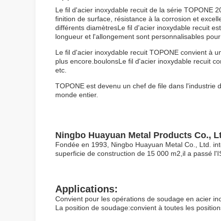
Le fil d'acier inoxydable recuit de la série TOPONE 20
finition de surface, résistance à la corrosion et exce
différents diamètresLe fil d'acier inoxydable recuit e
longueur et l'allongement sont personnalisables pour
Le fil d'acier inoxydable recuit TOPONE convient à une
plus encore.boulonsLe fil d'acier inoxydable recuit co
etc.
TOPONE est devenu un chef de file dans l'industrie du
monde entier.
Ningbo Huayuan Metal Products Co., Lt
Fondée en 1993, Ningbo Huayuan Metal Co., Ltd. intèg
superficie de construction de 15 000 m2,il a passé l'I
Applications:
Convient pour les opérations de soudage en acier inox
La position de soudage:convient à toutes les positio