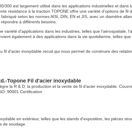
0/300 est largement utilisé dans les applications industrielles et dans 
llente résistance à la traction.TOPONE offre une variété d'options de fi
st fabriqué selon les normes AISI, DIN, EN et JIS, avec un diamètre alla
 répondre à différents besoins.
 variété d'applications dans les industries, telles que l'aérospatiale, l'
nvient également à des applications dans la vie quotidienne, telles que l
 fil d'acier inoxydable recuit.qui nous permet de construire des relat
d.-Topone Fil d'acier inoxydable
re la R & D, la production et la vente de fil d'acier inoxydable. Couv
SO: 90001 Certification
ydable en extérieur, telles que les stands d'exposition, les pièces stru
ns de soudage.