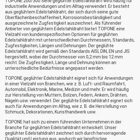
TOPONE 200/300 Serie geglühter Edelstahldraht wird häufig für
industrielle Anwendungen und im Alltag verwendet. Er besteht
aus geglühtem Edelstahldraht, der sich durch seine gute
Oberflächenbeschaffenheit, Korrosionsbeständigkeit und
ausgezeichnete Zugfestigkeit auszeichnet. Als führender
Anbieter von geglühtem Edelstahldraht bietet TOPONE eine
Vielzahl von kundenspezifischen Optionen für geglühten
Edelstahldraht mit unterschiedlichen Durchmessern, Standards,
Zugfestigkeiten, Längen und Dehnungen. Der geglühte
Edelstahldraht wird gemäß den Standards AISI, DIN, EN und JIS
hergestellt, wobei der Durchmesser von 0,2 mm bis 12 mm
reicht. Die Zugfestigkeit, Länge und Dehnung können an
unterschiedliche Bedürfnisse angepasst werden.
TOPONE geglühter Edelstahldraht eignet sich für Anwendungen
in einer Vielzahl von Branchen, wie z. B. Luft- und Raumfahrt,
Automobil, Elektronik, Marine, Medizin und mehr. Er wird häufig
zur Herstellung von Muttern, Bolzen, Federn, Ankern, Drähten,
Nägeln usw. verwendet. Der geglühte Edelstahldraht eignet sich
auch für Anwendungen im Alltag, wie z. B. die Herstellung von
Schmuck, Dekorationen, Kunsthandwerk usw.
TOPONE hat sich zu einem führenden Unternehmen in der
Branche für geglühten Edelstahldraht entwickelt. Unser
geglühter Edelstahldraht zeichnet sich durch hervorragende
Qualität und Leistung aus, wodurch wir langfristige