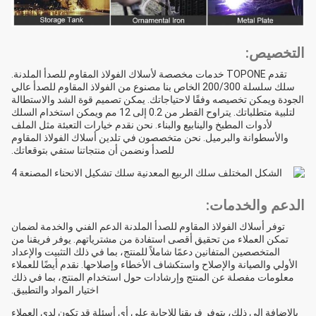
التخصيص:
تقدم TOPONE خدمات مخصصة لأسلاك الفولاذ المقاوم للصدأ الملدنة.
سلك سلسلة 200/300 الخاص بنا مصنوع من الفولاذ المقاوم للصدأ عالي
الجودة ويمكن تخصيصه وفقًا لاحتياجاتك. يمكن تصميم قوة الشد والاستطالة
لتلبية متطلباتك. يتراوح القطر من 0.2 إلى 12 مم ويمكن استخدام السلك
لأدوات المطبخ والينابيع والبناء. نحن نقدم خيارات التعبئة مثل الملف
والأسطوانة والبرميل. نحن متخصصون في تلدين أسلاك الفولاذ المقاوم
للصدأ ونضمن أن منتجاتنا ستفي بتوقعاتك.
الدعم والخدمات:
توفر أسلاك الفولاذ المقاوم للصدأ الملدنة الدعم الفني والخدمة لضمان
تمكن العملاء من تحقيق أقصى استفادة من مشترياتهم. يوفر فريقنا من
المتخصصين المتفانين دعمًا شاملاً للمنتج، بما في ذلك التثبيت والإعداد
الأولي والصيانة والإصلاح واستكشاف الأخطاء وإصلاحها. نقدم أيضًا للعملاء
معلومات مفصلة عن المنتج وإرشادات حول استخدام المنتج، بما في ذلك
اختيار المواد والتطبيق.
بالإضافة إلى ذلك، يتوفر فريقنا للإجابة على أي أسئلة قد تكون لدى العملاء