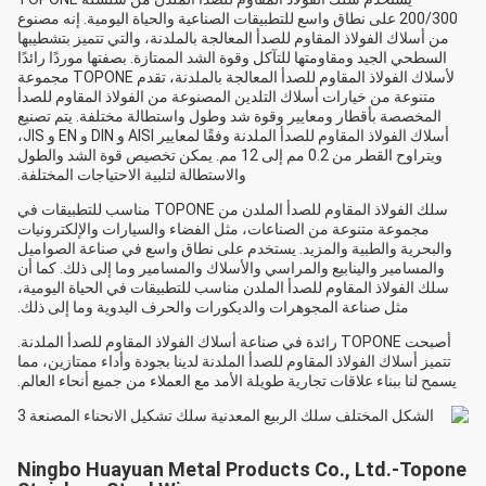
200/300 على نطاق واسع للتطبيقات الصناعية والحياة اليومية. إنه مصنوع
من أسلاك الفولاذ المقاوم للصدأ المعالجة بالملدنة، والتي تتميز بتشطيبها
السطحي الجيد ومقاومتها للتآكل وقوة الشد الممتازة. بصفتها موردًا رائدًا
لأسلاك الفولاذ المقاوم للصدأ المعالجة بالملدنة، تقدم TOPONE مجموعة
متنوعة من خيارات أسلاك التلدين المصنوعة من الفولاذ المقاوم للصدأ
المخصصة بأقطار ومعايير وقوة شد وطول واستطالة مختلفة. يتم تصنيع
أسلاك الفولاذ المقاوم للصدأ الملدنة وفقًا لمعايير AISI و DIN و EN و JIS،
ويتراوح القطر من 0.2 مم إلى 12 مم. يمكن تخصيص قوة الشد والطول
والاستطالة لتلبية الاحتياجات المختلفة.
سلك الفولاذ المقاوم للصدأ الملدن من TOPONE مناسب للتطبيقات في
مجموعة متنوعة من الصناعات، مثل الفضاء والسيارات والإلكترونيات
والبحرية والطبية والمزيد. يستخدم على نطاق واسع في صناعة الصواميل
والمسامير والينابيع والمراسي والأسلاك والمسامير وما إلى ذلك. كما أن
سلك الفولاذ المقاوم للصدأ الملدن مناسب للتطبيقات في الحياة اليومية،
مثل صناعة المجوهرات والديكورات والحرف اليدوية وما إلى ذلك.
أصبحت TOPONE رائدة في صناعة أسلاك الفولاذ المقاوم للصدأ الملدنة.
تتميز أسلاك الفولاذ المقاوم للصدأ الملدنة لدينا بجودة وأداء ممتازين، مما
يسمح لنا ببناء علاقات تجارية طويلة الأمد مع العملاء من جميع أنحاء العالم.
Ningbo Huayuan Metal Products Co., Ltd.-Topone