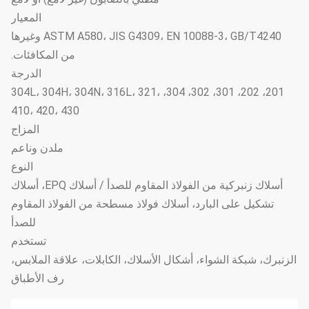
المعيار
ASTM A580، JIS G4309، EN 10088-3، GB/T4240 وغيرها
من المكافئات.
الدرجة
201، 202، 301، 302، 304، 304L، 304H، 304N، 316L، 321،
410، 420، 430
المزاج
ملدن وناعم
النوع
أسلاك زنبركية من الفولاذ المقاوم للصدأ / أسلاك EPQ، أسلاك
تشكيل على البارد، أسلاك فولاذ مسطحة من الفولاذ المقاوم
للصدأ
تستخدم
الزنبرك، شبكة الشواء، أشكال الأسلاك، الكابلات، علاقة الملابس،
رف الأطباق