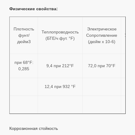
Физические свойства:
Плотность
Электрическое
Мод
Теплопроводность
фунт/
Сопротивление
Упру
(БТЕ/ч фут. °F)
дюйм3
(дюйм x 10-6)
(psi 
при 68°F:
9,4 при 212°F
72,0 при 70°F
2
0,285
12,4 при 932 °F
Коррозионная стойкость