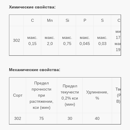
Химические свойства:
C
Mn
Si
P
S
Cr
мин.
макс.
макс.
макс.
макс.
макс.
17,0
302
0,15
2,0
0,75
0,045
0,03
макс.
19,0
Механические свойства:
Предел
Предел
прочности
Твердо
текучести
Удлинение,
Сорт
при
(Рокве
0,2% кси
%
растяжении,
B) МАК
(мин)
кси (мин)
302
75
30
40
92