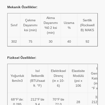
Mekanik Özellikler:
Akma
Çekme
Sertlik
Dayanımı
Uzama
Sınıf
Dayanımı
(Rockwell
%0.2 ksi
%
ksi (min)
B) MAKS
(min)
302
75
30
40
92
Fiziksel Özellikler:
Isıl
Isıl
Elektriksel
Elastisite
Genleşm
Yoğunluk
İletkenlik
Direnç
Modülü
Katsayıs
lbm/in3
(BTU/saat
(in x 10-
(psi x
(in/in)/
ft. °F)
6)
106
°F x 10-
32 –
68°F'de:
212°F'de
70°F'de
28
212°F'd
0.285
9.4
72.0