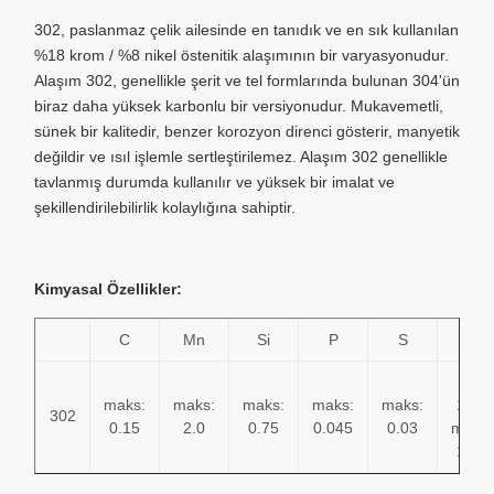
302, paslanmaz çelik ailesinde en tanıdık ve en sık kullanılan
%18 krom / %8 nikel östenitik alaşımının bir varyasyonudur.
Alaşım 302, genellikle şerit ve tel formlarında bulunan 304'ün
biraz daha yüksek karbonlu bir versiyonudur. Mukavemetli,
sünek bir kalitedir, benzer korozyon direnci gösterir, manyetik
değildir ve ısıl işlemle sertleştirilemez. Alaşım 302 genellikle
tavlanmış durumda kullanılır ve yüksek bir imalat ve
şekillendirilebilirlik kolaylığına sahiptir.
Kimyasal Özellikler:
C
Mn
Si
P
S
Cr
min:
maks:
maks:
maks:
maks:
maks:
17.0
302
0.15
2.0
0.75
0.045
0.03
maks:
19.0