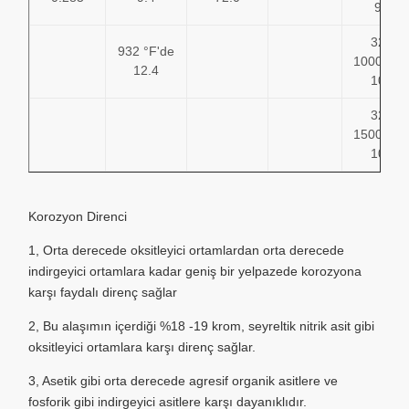
9.6
32 –
932 °F'de
1000°F'd
12.4
10.2
32 –
1500°F'd
10.4
Korozyon Direnci
1, Orta derecede oksitleyici ortamlardan orta derecede
indirgeyici ortamlara kadar geniş bir yelpazede korozyona
karşı faydalı direnç sağlar
2, Bu alaşımın içerdiği %18 -19 krom, seyreltik nitrik asit gibi
oksitleyici ortamlara karşı direnç sağlar.
3, Asetik gibi orta derecede agresif organik asitlere ve
fosforik gibi indirgeyici asitlere karşı dayanıklıdır.