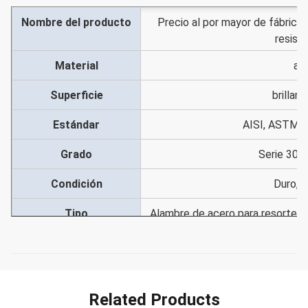
Nombre del producto
Precio al por mayor de fábrica 
resiste
Material
ace
Superficie
brillan
Estándar
AISI, ASTM, 
Grado
Serie 300,
Condición
Duro, 3
Tipo
Alambre de acero para resortes 
para forja en frío, alambre d
Usos
industria de la construcción, m
acces
Related Products