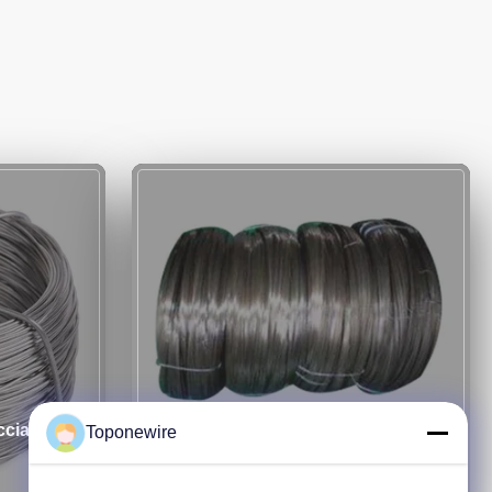
cciaio
Filo per molle in acciaio inox 304
Toponewire
da 1,2 mm di diametro per
applicazioni pesanti