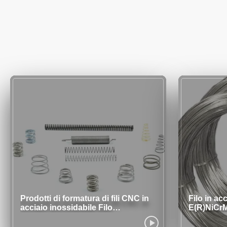
Prodotti di formatura di fili CNC in
Filo in ac
acciaio inossidabile Filo
E(R)NiCrM
personalizzato in metallo formato
o rivesti