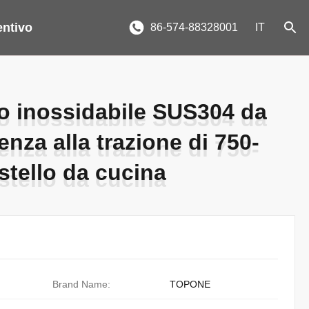
entivo
86-574-88328001
IT
io inossidabile SUS304 da
io inossidabile SUS304 da
nza alla trazione di 750-
nza alla trazione di 750-
tello da cucina
tello da cucina
Brand Name:
TOPONE