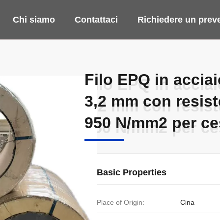
Chi siamo
Contattaci
Richiedere un prev
Filo EPQ in accia
Filo EPQ in accia
3,2 mm con resiste
3,2 mm con resiste
950 N/mm2 per ces
950 N/mm2 per ces
Basic Properties
Place of Origin:
Cina