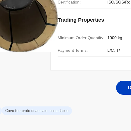
Certification:
ISO/SGS/Ro
Trading Properties
Minimum Order Quantity:
1000 kg
Payment Terms:
L/C, T/T
O
Cavo temprato di acciaio inossidabile