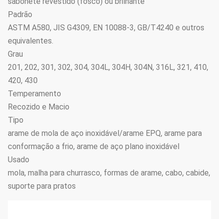
sabonete revestido (fosco) ou brilhante
Padrão
ASTM A580, JIS G4309, EN 10088-3, GB/T4240 e outros
equivalentes.
Grau
201, 202, 301, 302, 304, 304L, 304H, 304N, 316L, 321, 410,
420, 430
Temperamento
Recozido e Macio
Tipo
arame de mola de aço inoxidável/arame EPQ, arame para
conformação a frio, arame de aço plano inoxidável
Usado
mola, malha para churrasco, formas de arame, cabo, cabide,
suporte para pratos