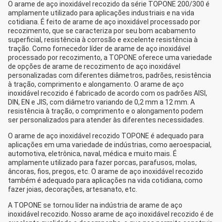
O arame de aço inoxidável recozido da série TOPONE 200/300 é
amplamente utilizado para aplicações industriais e na vida
cotidiana. É feito de arame de aço inoxidável processado por
recozimento, que se caracteriza por seu bom acabamento
superficial, resistência à corrosão e excelente resistência à
tração. Como fornecedor líder de arame de aço inoxidável
processado por recozimento, a TOPONE oferece uma variedade
de opções de arame de recozimento de aço inoxidável
personalizadas com diferentes diâmetros, padrões, resistência
à tração, comprimento e alongamento. O arame de aço
inoxidável recozido é fabricado de acordo com os padrões AISI,
DIN, EN e JIS, com diâmetro variando de 0,2 mm a 12 mm. A
resistência à tração, o comprimento e o alongamento podem
ser personalizados para atender às diferentes necessidades.
O arame de aço inoxidável recozido TOPONE é adequado para
aplicações em uma variedade de indústrias, como aeroespacial,
automotiva, eletrônica, naval, médica e muito mais. É
amplamente utilizado para fazer porcas, parafusos, molas,
âncoras, fios, pregos, etc. O arame de aço inoxidável recozido
também é adequado para aplicações na vida cotidiana, como
fazer joias, decorações, artesanato, etc.
A TOPONE se tornou líder na indústria de arame de aço
inoxidável recozido. Nosso arame de aço inoxidável recozido é de