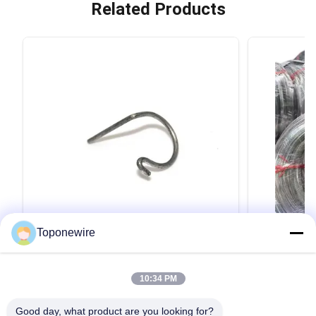
Related Products
Toponewire
고 정밀 스테인리스 스틸 316 확장 스프링
302 1.2m
10:34 PM
토션 스프링 와이어 형성
용
고정밀 스테인리스 스틸 316 연신 스프링 토션 스
Matt 200 /
Good day, what product are you looking for?