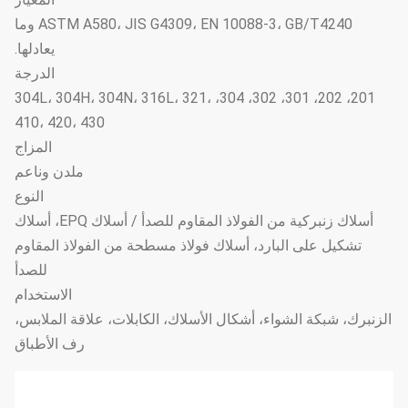
ASTM A580، JIS G4309، EN 10088-3، GB/T4240 وما
يعادلها.
الدرجة
201، 202، 301، 302، 304، 304L، 304H، 304N، 316L، 321،
410، 420، 430
المزاج
ملدن وناعم
النوع
أسلاك زنبركية من الفولاذ المقاوم للصدأ / أسلاك EPQ، أسلاك
تشكيل على البارد، أسلاك فولاذ مسطحة من الفولاذ المقاوم
للصدأ
الاستخدام
الزنبرك، شبكة الشواء، أشكال الأسلاك، الكابلات، علاقة الملابس،
رف الأطباق