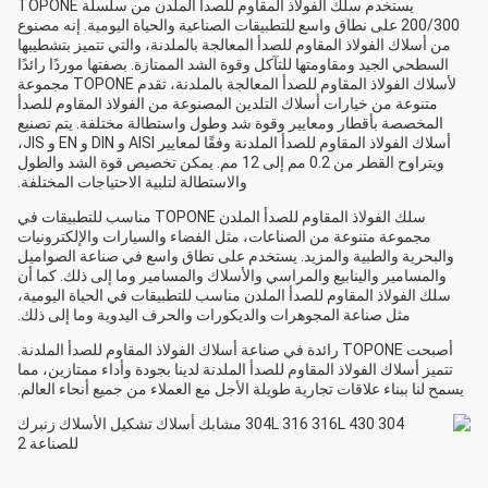
يستخدم سلك الفولاذ المقاوم للصدأ الملدن من سلسلة TOPONE
200/300 على نطاق واسع للتطبيقات الصناعية والحياة اليومية. إنه مصنوع
من أسلاك الفولاذ المقاوم للصدأ المعالجة بالملدنة، والتي تتميز بتشطيبها
السطحي الجيد ومقاومتها للتآكل وقوة الشد الممتازة. بصفتها موردًا رائدًا
لأسلاك الفولاذ المقاوم للصدأ المعالجة بالملدنة، تقدم TOPONE مجموعة
متنوعة من خيارات أسلاك التلدين المصنوعة من الفولاذ المقاوم للصدأ
المخصصة بأقطار ومعايير وقوة شد وطول واستطالة مختلفة. يتم تصنيع
أسلاك الفولاذ المقاوم للصدأ الملدنة وفقًا لمعايير AISI و DIN و EN و JIS،
ويتراوح القطر من 0.2 مم إلى 12 مم. يمكن تخصيص قوة الشد والطول
والاستطالة لتلبية الاحتياجات المختلفة.
سلك الفولاذ المقاوم للصدأ الملدن TOPONE مناسب للتطبيقات في
مجموعة متنوعة من الصناعات، مثل الفضاء والسيارات والإلكترونيات
والبحرية والطبية والمزيد. يستخدم على نطاق واسع في صناعة الصواميل
والمسامير والينابيع والمراسي والأسلاك والمسامير وما إلى ذلك. كما أن
سلك الفولاذ المقاوم للصدأ الملدن مناسب للتطبيقات في الحياة اليومية،
مثل صناعة المجوهرات والديكورات والحرف اليدوية وما إلى ذلك.
أصبحت TOPONE رائدة في صناعة أسلاك الفولاذ المقاوم للصدأ الملدنة.
تتميز أسلاك الفولاذ المقاوم للصدأ الملدنة لدينا بجودة وأداء ممتازين، مما
يسمح لنا ببناء علاقات تجارية طويلة الأجل مع العملاء من جميع أنحاء العالم.