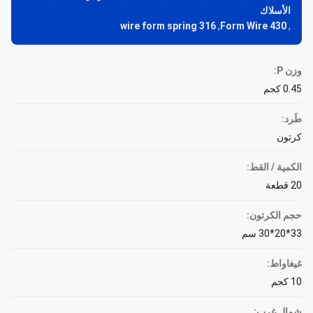
الأسلاك
316 wire form spring
,
430 Form Wire
,
وزن P:
0.45 كجم
طَرد:
كرتون
الكمية / القط:
20 قطعة
حجم الكرتون:
33*20*30 سم
غيغاواط:
10 كجم
شمال غرب: