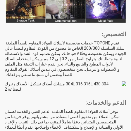
التخصيص:
تقدم TOPONE خدمات مخصصة لأسلاك الفولاذ المقاوم للصدأ الملدنة.
سلك السلسلة 200/300 الخاص بنا مصنوع من الفولاذ المقاوم للصدأ عالي
الجودة ويمكن تخصيصه وفقًا لاحتياجاتك. يمكن تصميم قوة الشد والاستطالة
لتلبية متطلباتك. يتراوح القطر من 0.2 إلى 12 مم ويمكن استخدام السلك
لأدوات المطبخ والينابيع والبناء. نحن نقدم خيارات التعبئة مثل الملف
والأسطوانة والبرميل. نحن متخصصون في تلدين أسلاك الفولاذ المقاوم
للصدأ ونضمن أن منتجاتنا ستفي بتوقعاتك.
الدعم والخدمات:
توفر أسلاك الفولاذ المقاوم للصدأ الملدنة الدعم الفني والخدمة لضمان
تمكن العملاء من تحقيق أقصى استفادة من مشترياتهم. يوفر فريقنا من
المتخصصين المتفانين دعمًا شاملاً للمنتج، بما في ذلك التثبيت والإعداد
الأولي والصيانة والإصلاح واستكشاف الأخطاء وإصلاحها. نقدم أيضًا للعملاء