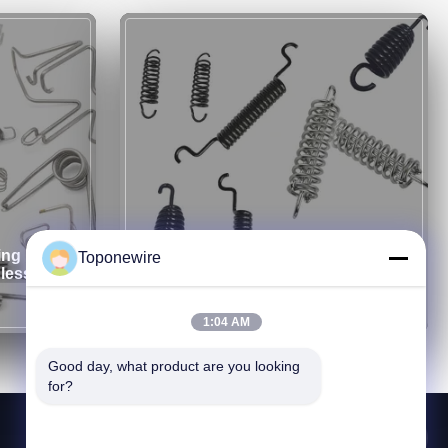
ing
304 Stainless Steel Spring Sumber
Toponewire
less Steel
membentuk kawat Pabrik Custom
besar tegangan Spring
1:04 AM
Good day, what product are you looking 
for?