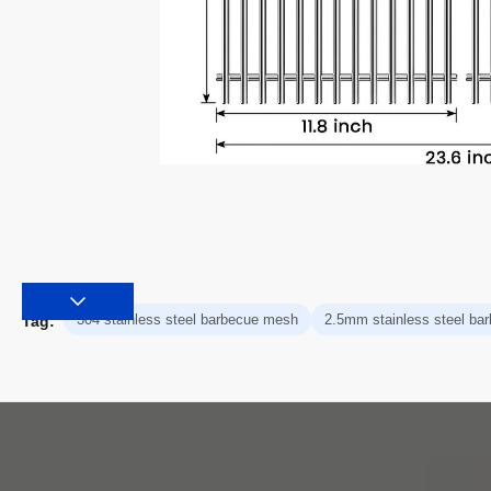
304 stainless steel barbecue mesh
2.5mm stainless steel ba
Tag: