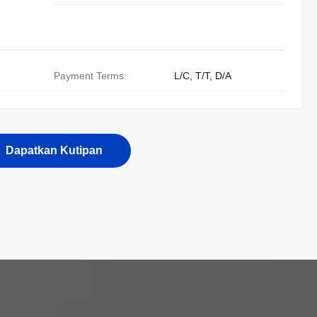
Payment Terms:
L/C, T/T, D/A
Dapatkan Kutipan