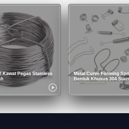
 Kawat Pegas Stainless
Metal Curve Forming Spr
ah
Bentuk Khusus 304 Stain
Forming Wire