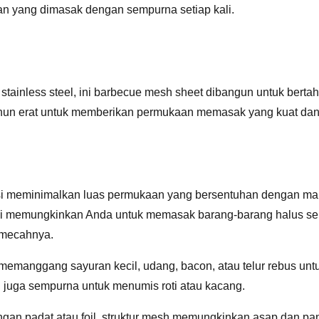
nan yang dimasak dengan sempurna setiap kali.
stainless steel, ini barbecue mesh sheet dibangun untuk bertaha
itenun erat untuk memberikan permukaan memasak yang kuat dan
sisi meminimalkan luas permukaan yang bersentuhan dengan m
a.Ini memungkinkan Anda untuk memasak barang-barang halus se
mecahnya.
emanggang sayuran kecil, udang, bacon, atau telur rebus untu
i juga sempurna untuk menumis roti atau kacang.
ngan padat atau foil, struktur mesh memungkinkan asap dan pa