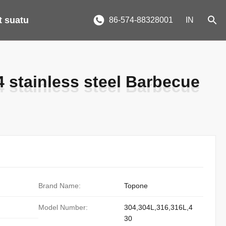
t suatu
86-574-88328001
IN
 stainless steel Barbecue
 stainless steel Barbecue
Brand Name:
Topone
Model Number:
304,304L,316,316L,4
30