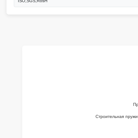
ISO,SGS,RosH
Пр
Строительная пружи