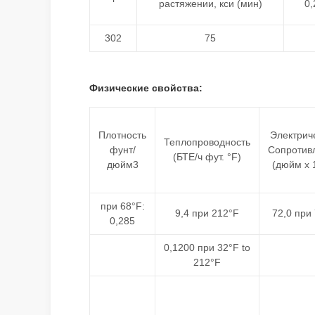
растяжении, кси (мин)
0,
302
75
Физические свойства:
Плотность
Электрич
Теплопроводность
фунт/
Сопротив
(БТЕ/ч фут. °F)
дюйм3
(дюйм x 
при 68°F:
9,4 при 212°F
72,0 при
0,285
0,1200 при 32°F to
212°F