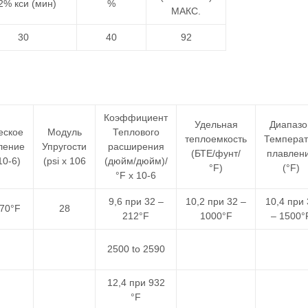
2% кси (мин)
%
МАКС.
30
40
92
Коэффициент
Удельная
Диапазо
еское
Модуль
Теплового
теплоемкость
Температ
ление
Упругости
расширения
(БТЕ/фунт/
плавлен
10-6)
(psi x 106
(дюйм/дюйм)/
°F)
(°F)
°F x 10-6
9,6 при 32 –
10,2 при 32 –
10,4 при 
 70°F
28
212°F
1000°F
– 1500°
2500 to 2590
12,4 при 932
°F