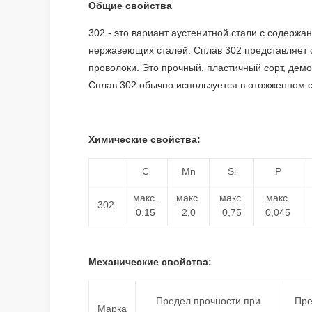
Общие свойства
302 - это вариант аустенитной стали с содержа
нержавеющих сталей. Сплав 302 представляет 
проволоки. Это прочный, пластичный сорт, де
Сплав 302 обычно используется в отожженном 
Химические свойства:
C
Mn
Si
P
макс.
макс.
макс.
макс.
302
0,15
2,0
0,75
0,045
Механические свойства:
Предел прочности при
Пре
Марка