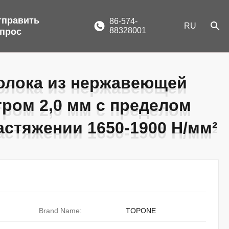
тправить
86-574-
RU
88328001
апрос
олока из нержавеющей
олока из нержавеющей
тром 2,0 мм с пределом
тром 2,0 мм с пределом
астяжении 1650-1900 Н/мм²
астяжении 1650-1900 Н/мм²
Brand Name:
TOPONE