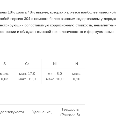
нием 18% хрома / 8% никеля, которая является наиболее известно
собой версию 304 с немного более высоким содержанием углерода
монстрирующий сопоставимую коррозионную стойкость, немагнитный
состоянии и обладает высокой технологичностью и формуемостью.
S
Cr
Ni
N
макс.
мин. 17,0
мин. 8,0
макс.
0,03
макс. 19,0
макс. 10,0
0,10
Твердость
дел текучести
Удлинение,
(Роквелл B)