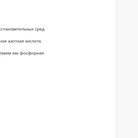
сстановительных сред
ная азотная кислота.
 таким как фосфорная.