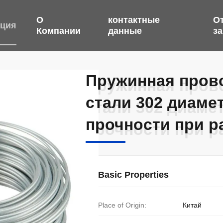
О
контактные
О
кция
Компании
данные
з
Пружинная пров
Пружинная пров
стали 302 диаме
стали 302 диаме
прочности при р
прочности при р
Basic Properties
Place of Origin:
Китай