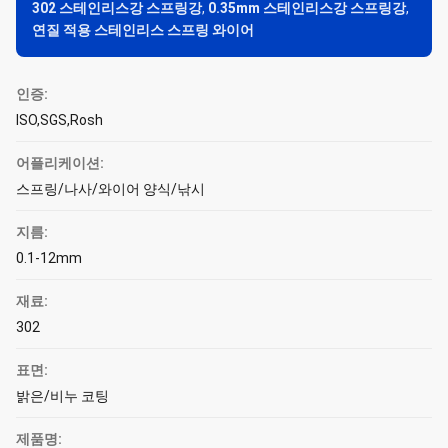
302 스테인리스강 스프링강
,
0.35mm 스테인리스강 스프링강
,
연질 적용 스테인리스 스프링 와이어
인증:
ISO,SGS,Rosh
어플리케이션:
스프링/나사/와이어 양식/낚시
지름:
0.1-12mm
재료:
302
표면:
밝은/비누 코팅
제품명: