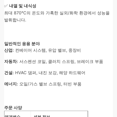
✅
내열 및 내식성
최대 870°C의 온도와 가혹한 실외/화학 환경에서 성능을
발휘합니다.
일반적인 응용 분야
산업:
컨베이어 시스템, 유압 밸브, 중장비
자동차:
서스펜션 코일, 클러치 스프링, 브레이크 부품
건설:
HVAC 댐퍼, 내진 보강, 해양 하드웨어
에너지:
오일/가스 밸브 스프링, 터빈 부품
주문 사양
매개변수
세부 정보