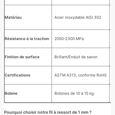
R
Matériau
Acier inoxydable AISI 302
(
c
R
Résistance à la traction
2050-2300 MPa
e
R
Finition de surface
Brillant/Enduit de savon
v
C
Certifications
ASTM A313, conforme RoHS
g
M
Bobine
Bobines de 10 à 15 kg
d
Pourquoi choisir notre fil à ressort de 1 mm ?