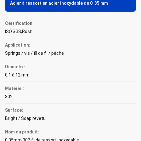
Acier à ressort en acier inoxydable de 0
,
35 mm
Certification:
ISO,SGS,Rosh
Application:
Springs / vis / fil de fil / pêche
Diamètre:
0,1 à 12 mm
Matériel:
302
Surface:
Bright / Soap revêtu
Nom du produit:
0.35mm 302 fil de ressort inoxydable