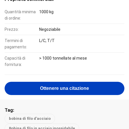
Quantità minima
1000 kg
di ordine:
Prezzo:
Negoziabile
Termini di
L/C, T/T
pagamento:
Capacità di
> 1000 tonnellate al mese
fornitura:
Ottenere una citazione
Tag:
bobina di filo d'acciaio
Bobina di filo in acciaio inossidabile