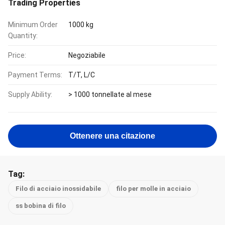
Trading Properties
Minimum Order
1000 kg
Quantity:
Price:
Negoziabile
Payment Terms:
T/T, L/C
Supply Ability:
> 1000 tonnellate al mese
Ottenere una citazione
Tag:
Filo di acciaio inossidabile
filo per molle in acciaio
ss bobina di filo