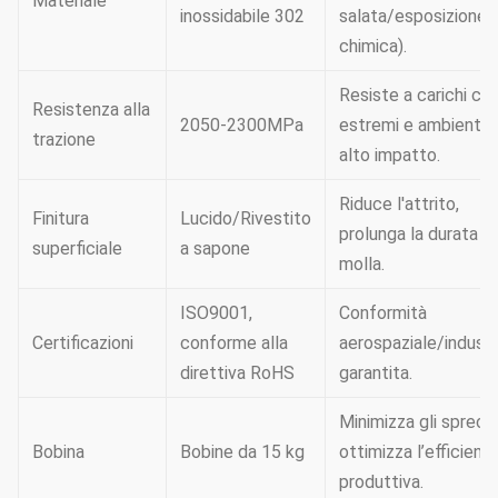
Materiale
inossidabile 302
salata/esposizione
chimica).
Resiste a carichi cicl
Resistenza alla
2050-2300MPa
estremi e ambienti 
trazione
alto impatto.
Riduce l'attrito,
Finitura
Lucido/Rivestito
prolunga la durata de
superficiale
a sapone
molla.
ISO9001,
Conformità
Certificazioni
conforme alla
aerospaziale/industr
direttiva RoHS
garantita.
Minimizza gli sprechi
Bobina
Bobine da 15 kg
ottimizza l’efficienz
produttiva.