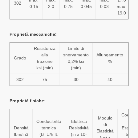
max:
max:
max:
max:
max:
17.0
8
302
0.15
2.0
0.75
0.045
0.03
max:
m
19.0
1
Proprietà meccaniche:
Resistenza
Limite di
Du
alla
snervamento
Allungamento
Grado
(Ro
trazione
0,2% ksi
%
B)
ksi (min)
(min)
302
75
30
40
Proprietà fisiche:
Coeffici
Modulo
Conducibilità
Elettrica
di
di
Densità
termica
Resistività
Espansi
Elasticità
lbm/in3
(BTU/h ft.
(in x 10-
termi
(psi x