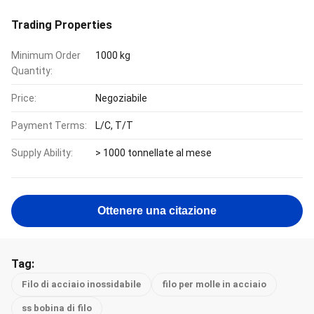
Trading Properties
Minimum Order
1000 kg
Quantity:
Price:
Negoziabile
Payment Terms:
L/C, T/T
Supply Ability:
> 1000 tonnellate al mese
Ottenere una citazione
Tag:
Filo di acciaio inossidabile
filo per molle in acciaio
ss bobina di filo