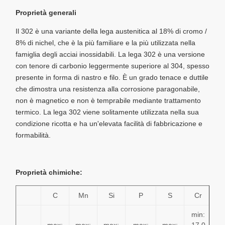
Proprietà generali
Il 302 è una variante della lega austenitica al 18% di cromo /
8% di nichel, che è la più familiare e la più utilizzata nella
famiglia degli acciai inossidabili. La lega 302 è una versione
con tenore di carbonio leggermente superiore al 304, spesso
presente in forma di nastro e filo. È un grado tenace e duttile
che dimostra una resistenza alla corrosione paragonabile,
non è magnetico e non è temprabile mediante trattamento
termico. La lega 302 viene solitamente utilizzata nella sua
condizione ricotta e ha un'elevata facilità di fabbricazione e
formabilità.
Proprietà chimiche:
C
Mn
Si
P
S
Cr
min:
m