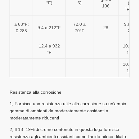
°F)
6)
(in/in)
106
°F x 10
a 68°F:
72.0 a
9.6 a 3
9.4 a 212°F
28
0.285
70°F
212°
12.4 a 932
10.2 a 3
°F
1000°
10.4 a 3
1500°
Resistenza alla corrosione
1, Fornisce una resistenza utile alla corrosione su un'ampia
gamma di ambienti da moderatamente ossidanti a
moderatamente riducenti
2, Il 18 -19% di cromo contenuto in questa lega fornisce
resistenza agli ambienti ossidanti come l'acido nitrico diluito.