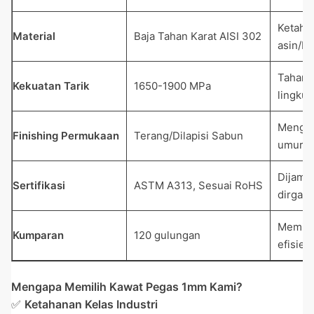
Ketahan
Material
Baja Tahan Karat AISI 302
asin/ba
Tahan t
Kekuatan Tarik
1650-1900 MPa
lingku
Mengur
Finishing Permukaan
Terang/Dilapisi Sabun
umur p
Dijami
Sertifikasi
ASTM A313, Sesuai RoHS
dirgant
Memini
Kumparan
120 gulungan
efisien
Mengapa Memilih Kawat Pegas 1mm Kami?
✅
Ketahanan Kelas Industri