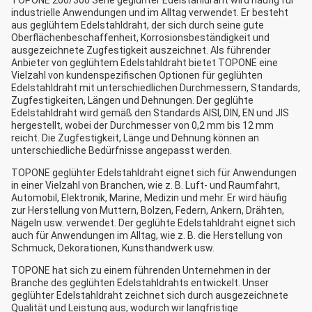
TOPONE 200/300 Serie geglühter Edelstahldraht wird häufig für
industrielle Anwendungen und im Alltag verwendet. Er besteht
aus geglühtem Edelstahldraht, der sich durch seine gute
Oberflächenbeschaffenheit, Korrosionsbeständigkeit und
ausgezeichnete Zugfestigkeit auszeichnet. Als führender
Anbieter von geglühtem Edelstahldraht bietet TOPONE eine
Vielzahl von kundenspezifischen Optionen für geglühten
Edelstahldraht mit unterschiedlichen Durchmessern, Standards,
Zugfestigkeiten, Längen und Dehnungen. Der geglühte
Edelstahldraht wird gemäß den Standards AISI, DIN, EN und JIS
hergestellt, wobei der Durchmesser von 0,2 mm bis 12 mm
reicht. Die Zugfestigkeit, Länge und Dehnung können an
unterschiedliche Bedürfnisse angepasst werden.
TOPONE geglühter Edelstahldraht eignet sich für Anwendungen
in einer Vielzahl von Branchen, wie z. B. Luft- und Raumfahrt,
Automobil, Elektronik, Marine, Medizin und mehr. Er wird häufig
zur Herstellung von Muttern, Bolzen, Federn, Ankern, Drähten,
Nägeln usw. verwendet. Der geglühte Edelstahldraht eignet sich
auch für Anwendungen im Alltag, wie z. B. die Herstellung von
Schmuck, Dekorationen, Kunsthandwerk usw.
TOPONE hat sich zu einem führenden Unternehmen in der
Branche des geglühten Edelstahldrahts entwickelt. Unser
geglühter Edelstahldraht zeichnet sich durch ausgezeichnete
Qualität und Leistung aus, wodurch wir langfristige