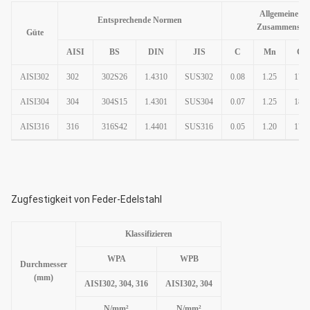
Allgemeine ch
Entsprechende Normen
Zusammensetz
Güte
AISI
BS
DIN
JIS
C
Mn
Cr
AISI302
302
302S26
1.4310
SUS302
0.08
1.25
17.5
AISI304
304
304S15
1.4301
SUS304
0.07
1.25
18.1
AISI316
316
316S42
1.4401
SUS316
0.05
1.20
17.6
Zugfestigkeit von Feder-Edelstahl
Klassifizieren
WPA
WPB
Durchmesser
(mm)
AISI302, 304, 316
AISI302, 304
N/mm²
N/mm²