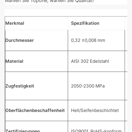
Wählen Sie Topone, wählen Sie Qualität!
Merkmal
Spezifikation
Vo
P
Durchmesser
0,32 ±0,008 mm
u
H
Material
AISI 302 Edelstahl
(
H
Zugfestigkeit
2050-2300 MPa
U
s
R
Oberflächenbeschaffenheit
Hell/Seifenbeschichtet
L
G
Zertifizierungen
ISO9001, RoHS-konform