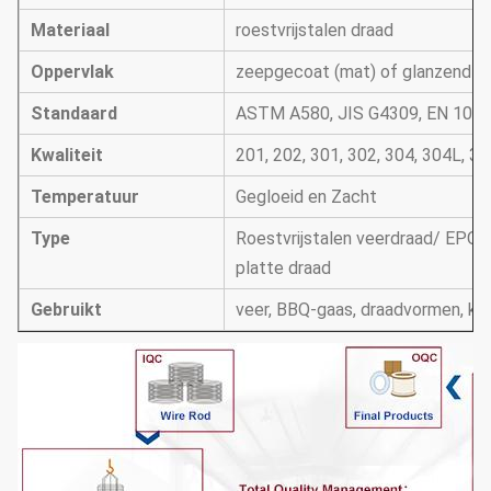
Materiaal
roestvrijstalen draad
Oppervlak
zeepgecoat (mat) of glanzend
Standaard
ASTM A580, JIS G4309, EN 10088
Kwaliteit
201, 202, 301, 302, 304, 304L, 3
Temperatuur
Gegloeid en Zacht
Type
Roestvrijstalen veerdraad/ EPQ-
platte draad
Gebruikt
veer, BBQ-gaas, draadvormen, kab