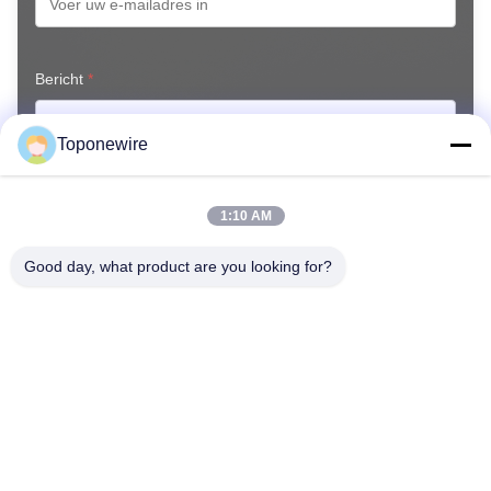
Bericht
*
Toponewire
1:10 AM
Good day, what product are you looking for?
Nu Indienen
Thuis
Producten
Over Ons
Fabrieksreis
Kwaliteitscontrole
Contacteer Ons
Vraag Een Offerte Aan