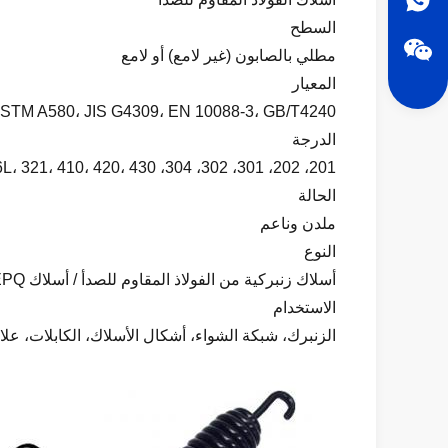
السطح
مطلي بالصابون (غير لامع) أو لامع
المعيار
ASTM A580، JIS G4309، EN 10088-3، GB/T4240 وغيرها من المكافئات
الدرجة
201، 202، 301، 302، 304، 304L، 304H، 304N، 316L، 321، 410، 420، 430
الحالة
ملدن وناعم
النوع
أسلاك زنبركية من الفولاذ المقاوم للصدأ / أسلاك EPQ، أسلاك تشكيل على البارد، أسلاك فولاذ مسطحة من الفولاذ المقاوم للصدأ
الاستخدام
الزنبرك، شبكة الشواء، أشكال الأسلاك، الكابلات، عل