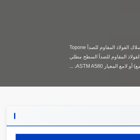
مصنع تشكيل أسلاك مصدر زنبرك الفولاذ المقاوم للصدأ 304 زنبرك شد كبير مخصص 1. الدرجة: تشكيل أسلاك الفولاذ المقاوم للصدأ Topone
AISI، ASTM، DIN، EN، GB، JIS 4. الشهادة: ISO المادة أسلاك الفولاذ المقاوم للصدأ السطح مطلي
امع المعيار ASTM A580، ...