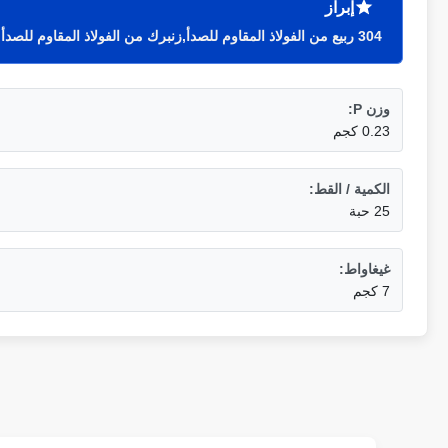
إبراز
304 ربيع من الفولاذ المقاوم للصدأ,زنبرك من الفولاذ المقاوم للصدأ 0.5 مم,زنبرك شد كبير مخصص
وزن P:
0.23 كجم
الكمية / القط:
25 حبة
غيغاواط:
7 كجم