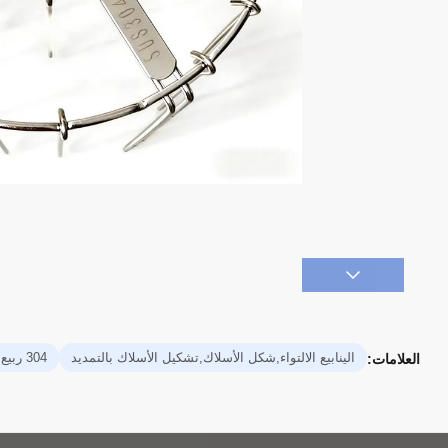
الينابيع الالتواء,شكل الأسلاك,تشكيل الأسلاك بالتمديد
304 ربيع من الفولاذ المقاوم للصدأ,زنبرك من الفولاذ المقاوم للصدأ 0.5 مم,زنبرك شد كبير مخصص
العلامات: