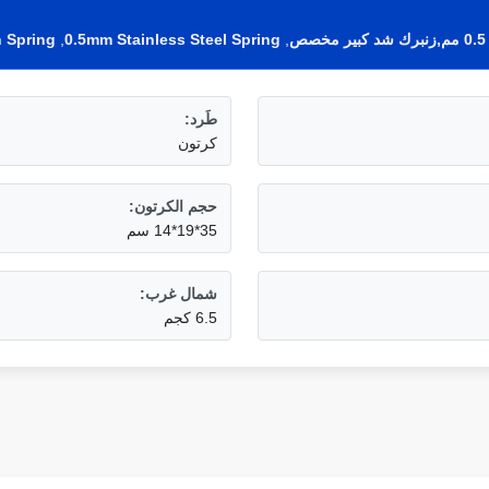
 Spring
,
0.5mm Stainless Steel Spring
,
طَرد:
كرتون
حجم الكرتون:
35*19*14 سم
شمال غرب:
6.5 كجم