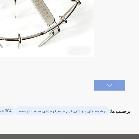
چشمه های پیچشی,فرم سیم,فرم‌دهی سیم - توسعه
304 فولاد ضد زنگ بهار,فنر استیل ضد زنگ 0.5 میلی‌متری,فنر کششی بزرگ سفارشی
برچسب ها: