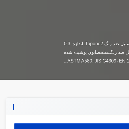
کارخانه تولید سیم فنری استیل ضد زنگ 304 سفارشی، فنر کششی بزرگ 1. درجه: سیم فرم دهی استیل ضد زنگ Topone2. اندازه: 0.3
: AISI، ASTM، DIN، EN، GB، JIS4. گواهینامه: ISOموادسیم استیل ضد زنگسطحصابون پوشیده شده