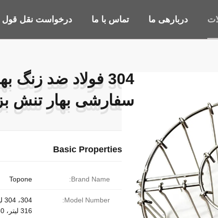
ات
دربارهی ما
تماس با ما
درخواست نقل قول
304 فولاد ضد زنگ 
304 فولاد ضد زنگ 
سفارشی بهار تنش ب
سفارشی بهار تنش ب
Basic Properties
Topone
Brand Name:
Model Number:
316 لیتر، 430