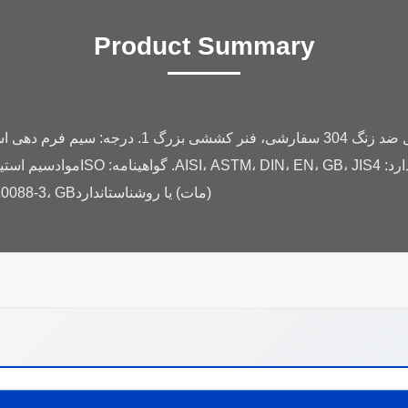
Product Summary
میلی متر - 16 میلی متر3. استاندارد
(مات) یا روشناستانداردASTM A580، JIS G4309، EN 10088-3، GB...