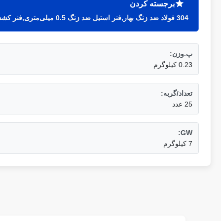
برجسته کردن
304 فولاد ضد زنگ بهار,فنر استیل ضد زنگ 0.5 میلی‌متری,فنر کششی بزرگ سفارشی
پ.وزن:
0.23 کیلوگرم
تعداد/گربه:
25 عدد
GW:
7 کیلوگرم