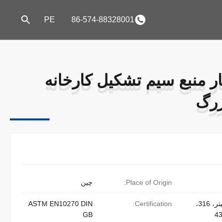
PE
86-574-88328001
بهار منبع سیم تشکیل کارخانه
بهار منبع سیم تشکیل کارخانه
زرگ
زرگ
Place of Origin:
چین
304، 304 لیتر، 316،
Certification:
ASTM EN10270 DIN
GB