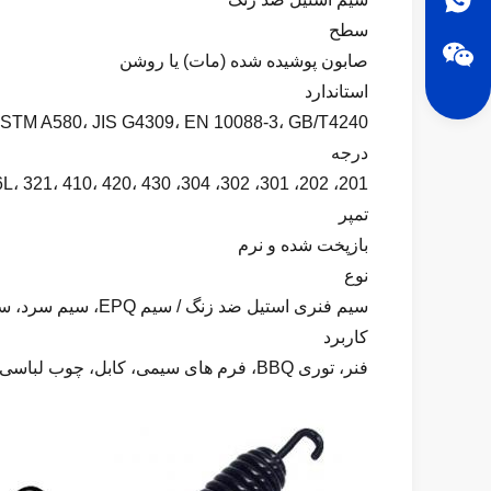
سطح
صابون پوشیده شده (مات) یا روشن
استاندارد
ASTM A580، JIS G4309، EN 10088-3، GB/T4240 و معادل های دیگر
درجه
201، 202، 301، 302، 304، 304L، 304H، 304N، 316L، 321، 410، 420، 430
تمپر
بازپخت شده و نرم
نوع
سیم فنری استیل ضد زنگ / سیم EPQ، سیم سرد، سیم فولادی تخت استیل ضد زنگ
کاربرد
فنر، توری BBQ، فرم های سیمی، کابل، چوب لباسی، قفسه ظرف