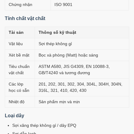
Chứng nhận
ISO 9001
Tính chất vật chất
Tài sản
Thông số kỹ thuật
Vật liệu
Sợi thép không gỉ
Xét bề mặt
Bọc xà phòng (Matt) hoặc sáng
Tiêu chuẩn
ASTM A580, JIS G4309, EN 10088-3,
vật chất
GB/T4240 và tương đương
Các lớp
201, 202, 301, 302, 304, 304L, 304H, 304N,
học có sẵn
316L, 321, 410, 420, 430
Nhiệt độ
Sản phẩm mịn và mịn
Loại dây
Sợi xăng thép không gỉ / dây EPQ
Sợi dẫn lạnh