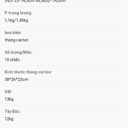
34,5*23*16,5cm 43,5832*14,5cm
P. trọng lượng:
1,1kg/1,45kg
bưu kiện:
thùng carton
Số lượng/Mèo:
10 chiếc
Kích thước thùng carton:
38*26*23cm
GW:
13kg
Tây Bắc:
12kg