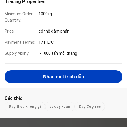
Trading Properties
Minimum Order
1000kg
Quantity:
Price:
có thể đàm phán
Payment Terms:
T/T, L/C
Supply Ability:
> 1000 tấn mỗi tháng
Nhận một trích dẫn
Các thẻ:
Dây thép không gỉ
ss dây xuân
Dây Cuộn ss