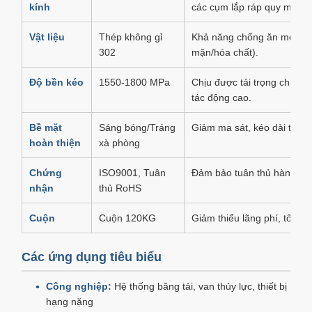
kính
các cụm lắp ráp quy mô lớ
Vật liệu
Thép không gỉ
Khả năng chống ăn mòn vượt
302
mặn/hóa chất).
Độ bền kéo
1550-1800 MPa
Chịu được tải trọng chu kỳ
tác động cao.
Bề mặt
Sáng bóng/Tráng
Giảm ma sát, kéo dài tuổi t
hoàn thiện
xà phòng
Chứng
ISO9001, Tuân
Đảm bảo tuân thủ hàng khô
nhận
thủ RoHS
Cuộn
Cuộn 120KG
Giảm thiểu lãng phí, tối ưu
Các ứng dụng tiêu biểu
Công nghiệp:
Hệ thống băng tải, van thủy lực, thiết bị
hạng nặng