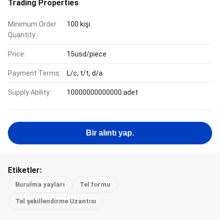
Trading Properties
Minimum Order
100 kişi
Quantity:
Price:
15usd/piece
Payment Terms:
L/c, t/t, d/a
Supply Ability:
10000000000000 adet
Bir alıntı yap.
Etiketler:
Burulma yayları
Tel formu
Tel şekillendirme Uzantısı