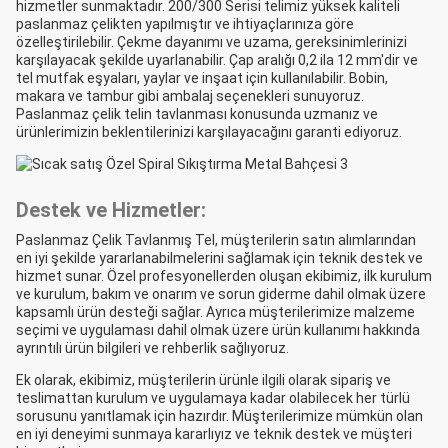
hizmetler sunmaktadır. 200/300 Serisi telimiz yüksek kaliteli
paslanmaz çelikten yapılmıştır ve ihtiyaçlarınıza göre
özelleştirilebilir. Çekme dayanımı ve uzama, gereksinimlerinizi
karşılayacak şekilde uyarlanabilir. Çap aralığı 0,2 ila 12 mm'dir ve
tel mutfak eşyaları, yaylar ve inşaat için kullanılabilir. Bobin,
makara ve tambur gibi ambalaj seçenekleri sunuyoruz.
Paslanmaz çelik telin tavlanması konusunda uzmanız ve
ürünlerimizin beklentilerinizi karşılayacağını garanti ediyoruz.
Destek ve Hizmetler:
Paslanmaz Çelik Tavlanmış Tel, müşterilerin satın alımlarından
en iyi şekilde yararlanabilmelerini sağlamak için teknik destek ve
hizmet sunar. Özel profesyonellerden oluşan ekibimiz, ilk kurulum
ve kurulum, bakım ve onarım ve sorun giderme dahil olmak üzere
kapsamlı ürün desteği sağlar. Ayrıca müşterilerimize malzeme
seçimi ve uygulaması dahil olmak üzere ürün kullanımı hakkında
ayrıntılı ürün bilgileri ve rehberlik sağlıyoruz.
Ek olarak, ekibimiz, müşterilerin ürünle ilgili olarak sipariş ve
teslimattan kurulum ve uygulamaya kadar olabilecek her türlü
sorusunu yanıtlamak için hazırdır. Müşterilerimize mümkün olan
en iyi deneyimi sunmaya kararlıyız ve teknik destek ve müşteri