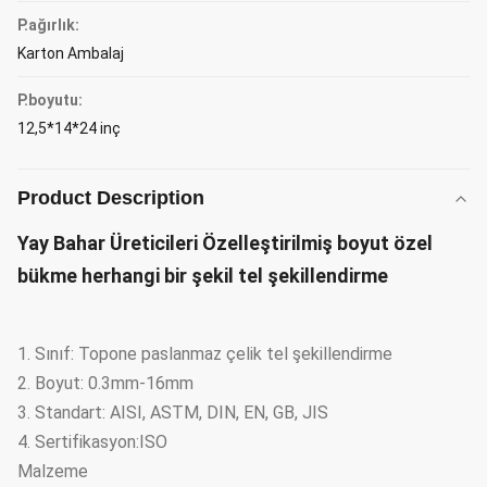
P.ağırlık:
Karton Ambalaj
P.boyutu:
12,5*14*24 inç
Product Description
Yay Bahar Üreticileri Özelleştirilmiş boyut özel
bükme herhangi bir şekil tel şekillendirme
1. Sınıf: Topone paslanmaz çelik tel şekillendirme
2. Boyut: 0.3mm-16mm
3. Standart: AISI, ASTM, DIN, EN, GB, JIS
4. Sertifikasyon:ISO
Malzeme