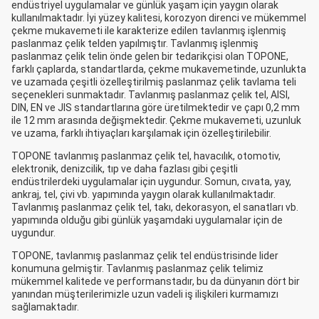
endüstriyel uygulamalar ve günlük yaşam için yaygın olarak
kullanılmaktadır. İyi yüzey kalitesi, korozyon direnci ve mükemmel
çekme mukavemeti ile karakterize edilen tavlanmış işlenmiş
paslanmaz çelik telden yapılmıştır. Tavlanmış işlenmiş
paslanmaz çelik telin önde gelen bir tedarikçisi olan TOPONE,
farklı çaplarda, standartlarda, çekme mukavemetinde, uzunlukta
ve uzamada çeşitli özelleştirilmiş paslanmaz çelik tavlama teli
seçenekleri sunmaktadır. Tavlanmış paslanmaz çelik tel, AISI,
DIN, EN ve JIS standartlarına göre üretilmektedir ve çapı 0,2 mm
ile 12 mm arasında değişmektedir. Çekme mukavemeti, uzunluk
ve uzama, farklı ihtiyaçları karşılamak için özelleştirilebilir.
TOPONE tavlanmış paslanmaz çelik tel, havacılık, otomotiv,
elektronik, denizcilik, tıp ve daha fazlası gibi çeşitli
endüstrilerdeki uygulamalar için uygundur. Somun, cıvata, yay,
ankraj, tel, çivi vb. yapımında yaygın olarak kullanılmaktadır.
Tavlanmış paslanmaz çelik tel, takı, dekorasyon, el sanatları vb.
yapımında olduğu gibi günlük yaşamdaki uygulamalar için de
uygundur.
TOPONE, tavlanmış paslanmaz çelik tel endüstrisinde lider
konumuna gelmiştir. Tavlanmış paslanmaz çelik telimiz
mükemmel kalitede ve performanstadır, bu da dünyanın dört bir
yanından müşterilerimizle uzun vadeli iş ilişkileri kurmamızı
sağlamaktadır.