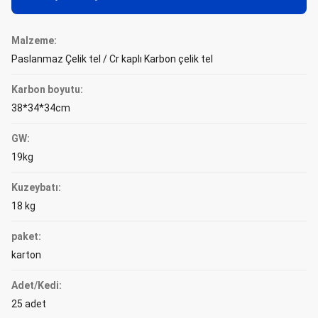
Malzeme:
Paslanmaz Çelik tel / Cr kaplı Karbon çelik tel
Karbon boyutu:
38*34*34cm
GW:
19kg
Kuzeybatı:
18 kg
paket:
karton
Adet/Kedi:
25 adet