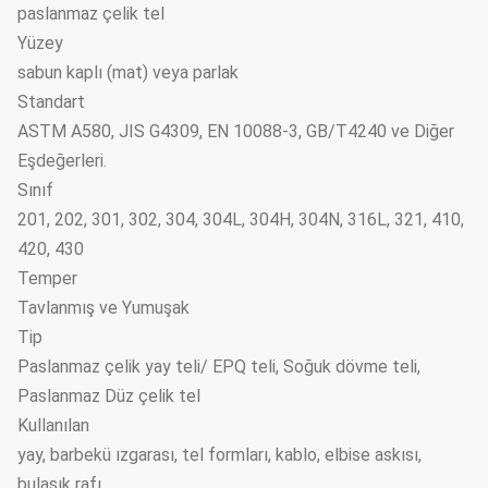
paslanmaz çelik tel
Yüzey
sabun kaplı (mat) veya parlak
Standart
ASTM A580, JIS G4309, EN 10088-3, GB/T4240 ve Diğer
Eşdeğerleri.
Sınıf
201, 202, 301, 302, 304, 304L, 304H, 304N, 316L, 321, 410,
420, 430
Temper
Tavlanmış ve Yumuşak
Tip
Paslanmaz çelik yay teli/ EPQ teli, Soğuk dövme teli,
Paslanmaz Düz çelik tel
Kullanılan
yay, barbekü ızgarası, tel formları, kablo, elbise askısı,
bulaşık rafı