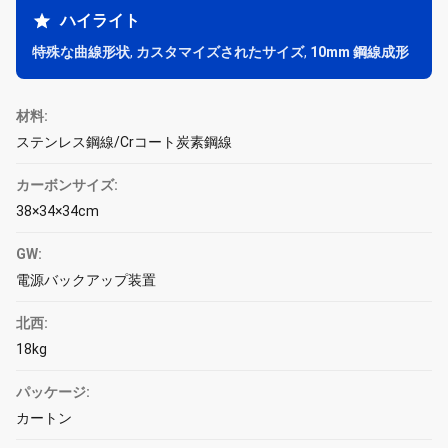
ハイライト
特殊な曲線形状
,
カスタマイズされたサイズ
,
10mm 鋼線成形
材料:
ステンレス鋼線/Crコート炭素鋼線
カーボンサイズ:
38×34×34cm
GW:
電源バックアップ装置
北西:
18kg
パッケージ:
カートン