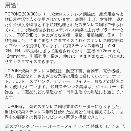
用途:
TOPONE 200/300シリーズ焼鈍ステンレス鋼線は、産業用途およ
び日常生活で広く使用されています。 表面仕上げ、耐食性、優れ
た引張強度を特徴とする焼鈍処理されたステンレス鋼線で作られ
ています。 焼鈍処理されたステンレス鋼線の主要サプライヤーと
して、TOPONEは、さまざまな直径、規格、引張強度、長さ、伸
びを備えた、さまざまなカスタマイズされたステンレス鋼焼鈍線
オプションを提供しています。 焼鈍ステンレス鋼線は、AISI、
DIN、EN、JIS規格に従って製造されており、直径は0.2mmから
12mmです。 引張強度、長さ、伸びは、さまざまなニーズに合わ
せてカスタマイズできます。
TOPONE焼鈍ステンレス鋼線は、航空宇宙、自動車、電子機器、
海洋、医療など、さまざまな業界の用途に適しています。 ナッ
ト、ボルト、スプリング、アンカー、ワイヤー、釘などの製造に
広く使用されています。 焼鈍ステンレス鋼線は、ジュエリー、装
飾品、手工芸品などの製造など、日常生活での用途にも適してい
ます。
TOPONEは、焼鈍ステンレス鋼線業界のリーダーになりました。
当社の焼鈍ステンレス鋼線は優れた品質と性能を備えており、世
界中の顧客との長期的なビジネス関係を構築できます。