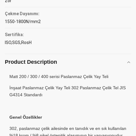
Zor
Çekme Dayanımı:
1550-1800N/mm2
Sertifika:
ISO,SGS,RosH
Product Description
Matt 200 / 300 / 400 serisi Paslanmaz Çelik Yay Teli
İnşaat Paslanmaz Çelik Yay Teli 302 Paslanmaz Çelik Tel JIS
G4314 Standardı
Genel Özellikler
302, paslanmaz çelik ailesinde en tanıdık ve en sık kullanılan
%18 krom / %8 nikel östenitik alaşımının bir varyasyonudur.