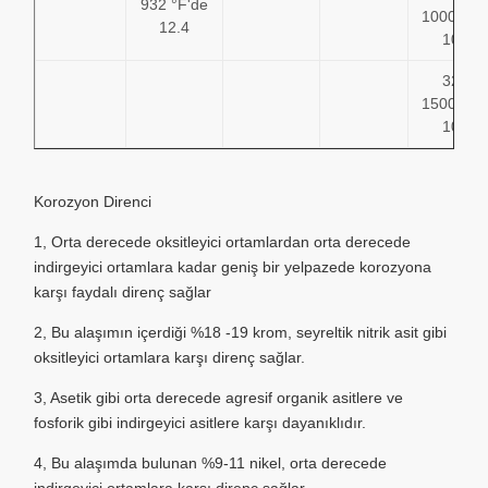
932 °F'de
1000°F'd
12.4
10.2
32 –
1500°F'd
10.4
Korozyon Direnci
1, Orta derecede oksitleyici ortamlardan orta derecede
indirgeyici ortamlara kadar geniş bir yelpazede korozyona
karşı faydalı direnç sağlar
2, Bu alaşımın içerdiği %18 -19 krom, seyreltik nitrik asit gibi
oksitleyici ortamlara karşı direnç sağlar.
3, Asetik gibi orta derecede agresif organik asitlere ve
fosforik gibi indirgeyici asitlere karşı dayanıklıdır.
4, Bu alaşımda bulunan %9-11 nikel, orta derecede