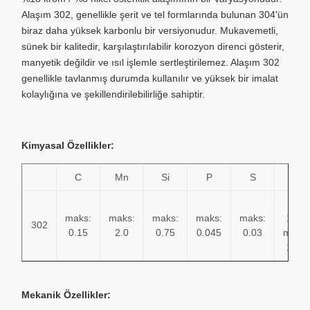
Alaşım 302, genellikle şerit ve tel formlarında bulunan 304'ün
biraz daha yüksek karbonlu bir versiyonudur. Mukavemetli,
sünek bir kalitedir, karşılaştırılabilir korozyon direnci gösterir,
manyetik değildir ve ısıl işlemle sertleştirilemez. Alaşım 302
genellikle tavlanmış durumda kullanılır ve yüksek bir imalat
kolaylığına ve şekillendirilebilirliğe sahiptir.
Kimyasal Özellikler:
C
Mn
Si
P
S
Cr
min:
maks:
maks:
maks:
maks:
maks:
17.0
302
0.15
2.0
0.75
0.045
0.03
maks:
19.0
Mekanik Özellikler: