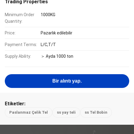
Trading Properties
Minimum Order
1000KG
Quantity:
Price:
Pazarlık edilebilir
Payment Terms:
L/C,T/T
Supply Ability:
＞ Ayda 1000 ton
Bir alıntı yap.
Etiketler:
Paslanmaz Çelik Tel
ss yay teli
ss Tel Bobin