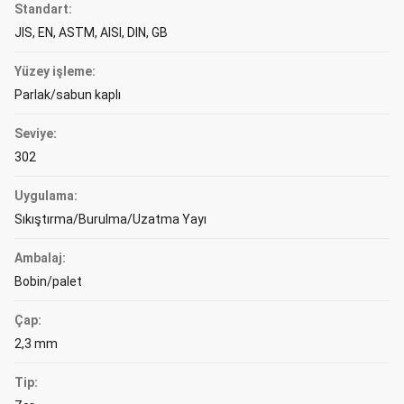
Standart:
JIS, EN, ASTM, AISI, DIN, GB
Yüzey işleme:
Parlak/sabun kaplı
Seviye:
302
Uygulama:
Sıkıştırma/Burulma/Uzatma Yayı
Ambalaj:
Bobin/palet
Çap:
2,3 mm
Tip: