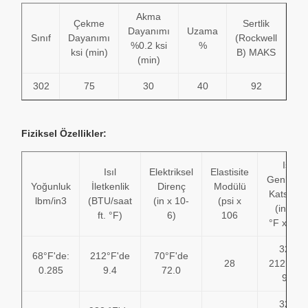
Akma
Çekme
Sertlik
Dayanımı
Uzama
Sınıf
Dayanımı
(Rockwell
%0.2 ksi
%
ksi (min)
B) MAKS
(min)
302
75
30
40
92
Fiziksel Özellikler:
Isıl
Isıl
Elektriksel
Elastisite
Genleşm
Yoğunluk
İletkenlik
Direnç
Modülü
Katsayıs
lbm/in3
(BTU/saat
(in x 10-
(psi x
(in/in)/
ft. °F)
6)
106
°F x 10-
32 –
68°F'de:
212°F'de
70°F'de
28
212°F'd
0.285
9.4
72.0
9.6
32 –