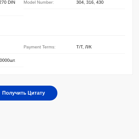
270 DIN
Model Number:
304, 316, 430
Payment Terms:
Т/Т, Л/К
0000шт.
Получить Цитату