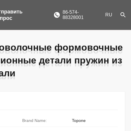
тправить
86-574-
RU
88328001
апрос
проволочные формовочные
проволочные формовочные
ионные детали пружин из
ионные детали пружин из
али
али
Brand Name:
Topone