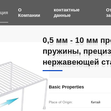
О
контактные
О
кция
Компании
данные
з
0,5 мм - 10 мм 
0,5 мм - 10 мм 
пружины, прециз
пружины, прециз
нержавеющей ст
нержавеющей ст
Basic Properties
Place of Origin:
Китай