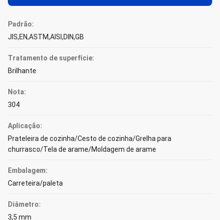
Padrão:
JIS,EN,ASTM,AISI,DIN,GB
Tratamento de superfície:
Brilhante
Nota:
304
Aplicação:
Prateleira de cozinha/Cesto de cozinha/Grelha para
churrasco/Tela de arame/Moldagem de arame
Embalagem:
Carreteira/paleta
Diâmetro:
3,5 mm