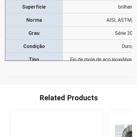
Superfície
brilhant
Norma
AISI, ASTM, E
Grau
Série 300,
Condição
Duro, 3
Tipo
Fio de mola de aço inoxidável/f
aço plano 
Usado
indústria da construção de má
acess
Related Products