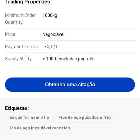
Trading Properties
Minimum Order
1000kg
Quantity:
Price:
Negociável
Payment Terms:
L/C,T/T
Supply Ability:
> 1000 toneladas por mês
Obtenha uma citação
Etiquetas:
ss que formam o fio
Fios de aço puxados a frio
Fio de aço inoxidável recozido