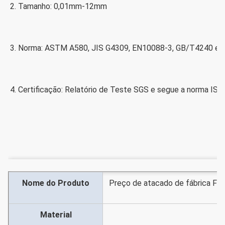
2. Tamanho: 0,01mm-12mm
3. Norma: ASTM A580, JIS G4309, EN10088-3, GB/T4240 e ou
4. Certificação: Relatório de Teste SGS e segue a norma IS
Nome do Produto
Preço de atacado de fábrica Fio 
Material
a