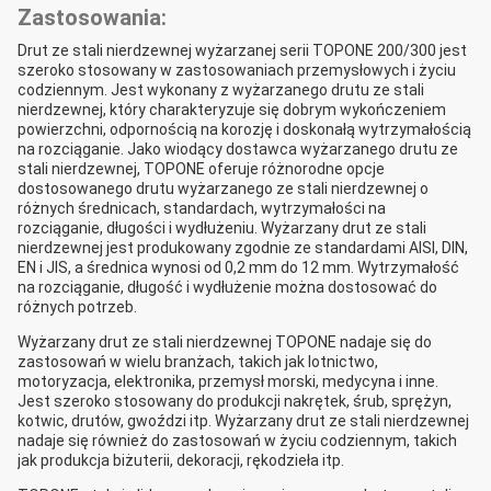
Zastosowania:
Drut ze stali nierdzewnej wyżarzanej serii TOPONE 200/300 jest
szeroko stosowany w zastosowaniach przemysłowych i życiu
codziennym. Jest wykonany z wyżarzanego drutu ze stali
nierdzewnej, który charakteryzuje się dobrym wykończeniem
powierzchni, odpornością na korozję i doskonałą wytrzymałością
na rozciąganie. Jako wiodący dostawca wyżarzanego drutu ze
stali nierdzewnej, TOPONE oferuje różnorodne opcje
dostosowanego drutu wyżarzanego ze stali nierdzewnej o
różnych średnicach, standardach, wytrzymałości na
rozciąganie, długości i wydłużeniu. Wyżarzany drut ze stali
nierdzewnej jest produkowany zgodnie ze standardami AISI, DIN,
EN i JIS, a średnica wynosi od 0,2 mm do 12 mm. Wytrzymałość
na rozciąganie, długość i wydłużenie można dostosować do
różnych potrzeb.
Wyżarzany drut ze stali nierdzewnej TOPONE nadaje się do
zastosowań w wielu branżach, takich jak lotnictwo,
motoryzacja, elektronika, przemysł morski, medycyna i inne.
Jest szeroko stosowany do produkcji nakrętek, śrub, sprężyn,
kotwic, drutów, gwoździ itp. Wyżarzany drut ze stali nierdzewnej
nadaje się również do zastosowań w życiu codziennym, takich
jak produkcja biżuterii, dekoracji, rękodzieła itp.