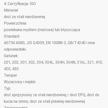
4. Certyfikacja: ISO
Materiał
drut ze stali nierdzewnej
Powierzchnia
powlekana mydłem (matowa) lub błyszcząca
Standard
ASTM A580, JIS G4309, EN 10088-3, GB/T4240 i inne
odpowiedniki.
Gatunek
201, 202, 301, 302, 304, 304L, 304H, 304N, 316L, 321, 410,
420, 430
Temper
Wyżarzony i miękki
Typ
drut sprężynowy ze stali nierdzewnej / drut EPQ, drut do
kucia na zimno, drut ze stali płaskiej nierdzewnej
Zastosowanie