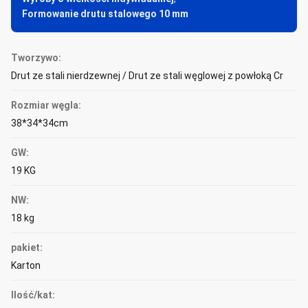
Formowanie drutu stalowego 10 mm
Tworzywo:
Drut ze stali nierdzewnej / Drut ze stali węglowej z powłoką Cr
Rozmiar węgla:
38*34*34cm
GW:
19 KG
NW:
18 kg
pakiet:
Karton
Ilość/kat: