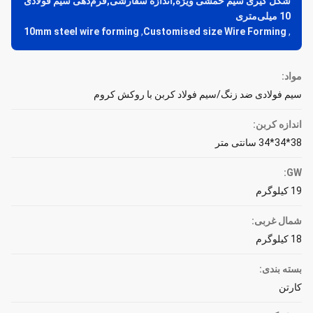
شکل گیری سیم خمشی ویژه,اندازه سفارشی,فرم‌دهی سیم فولادی
10 میلی‌متری
10mm steel wire forming
,
Customised size Wire Forming
,
مواد:
سیم فولادی ضد زنگ/سیم فولاد کربن با روکش کروم
اندازه کربن:
38*34*34 سانتی متر
GW:
19 کیلوگرم
شمال غربی:
18 کیلوگرم
بسته بندی:
کارتن