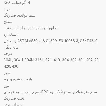
4. گواهینامه: ISO
مواد
سیم فولادی ضد زنگ
سطح
صابون پوشیده شده (مات) یا روشن
استاندارد
ASTM A580, JIS G4309, EN 10088-3, GB/T4240 و معادل
های دیگر.
درجه
201, 202, 301, 302, 304, 304L, 304H, 304N, 316L, 321, 410,
420, 430
تمپر
بازپخت شده و نرم
نوع
سیم فنر فولادی ضد زنگ/ سیم EPQ، سیم سرد، سیم فولادی
تخت ضد زنگ
استفاده شده