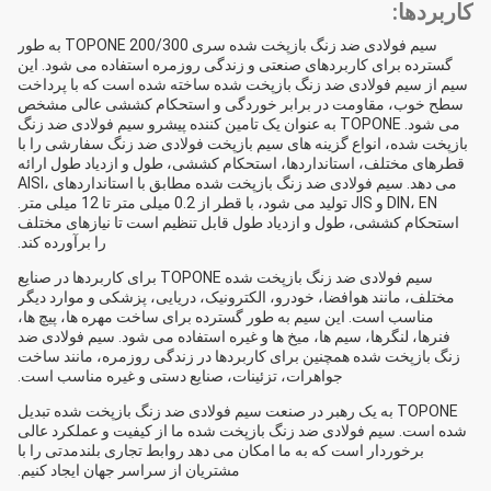
کاربردها:
سیم فولادی ضد زنگ بازپخت شده سری TOPONE 200/300 به طور
گسترده برای کاربردهای صنعتی و زندگی روزمره استفاده می شود. این
سیم از سیم فولادی ضد زنگ بازپخت شده ساخته شده است که با پرداخت
سطح خوب، مقاومت در برابر خوردگی و استحکام کششی عالی مشخص
می شود. TOPONE به عنوان یک تامین کننده پیشرو سیم فولادی ضد زنگ
بازپخت شده، انواع گزینه های سیم بازپخت فولادی ضد زنگ سفارشی را با
قطرهای مختلف، استانداردها، استحکام کششی، طول و ازدیاد طول ارائه
می دهد. سیم فولادی ضد زنگ بازپخت شده مطابق با استانداردهای AISI،
DIN، EN و JIS تولید می شود، با قطر از 0.2 میلی متر تا 12 میلی متر.
استحکام کششی، طول و ازدیاد طول قابل تنظیم است تا نیازهای مختلف
را برآورده کند.
سیم فولادی ضد زنگ بازپخت شده TOPONE برای کاربردها در صنایع
مختلف، مانند هوافضا، خودرو، الکترونیک، دریایی، پزشکی و موارد دیگر
مناسب است. این سیم به طور گسترده برای ساخت مهره ها، پیچ ها،
فنرها، لنگرها، سیم ها، میخ ها و غیره استفاده می شود. سیم فولادی ضد
زنگ بازپخت شده همچنین برای کاربردها در زندگی روزمره، مانند ساخت
جواهرات، تزئینات، صنایع دستی و غیره مناسب است.
TOPONE به یک رهبر در صنعت سیم فولادی ضد زنگ بازپخت شده تبدیل
شده است. سیم فولادی ضد زنگ بازپخت شده ما از کیفیت و عملکرد عالی
برخوردار است که به ما امکان می دهد روابط تجاری بلندمدتی را با
مشتریان از سراسر جهان ایجاد کنیم.