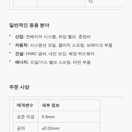
다.
일반적인 응용 분야
산업:
컨베이어 시스템, 유압 밸브, 중장비
자동차:
서스펜션 코일, 클러치 스프링, 브레이크 부품
건설:
HVAC 댐퍼, 내진 보강, 해양 하드웨어
에너지:
오일/가스 밸브 스프링, 터빈 부품
주문 사양
매개변수
세부 정보
표준 직경
0.8mm
공차
±0.01mm