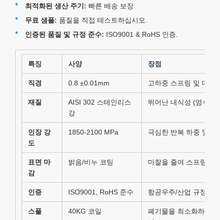
최적화된 생산 주기:
빠른 배송 보장.
무료 샘플:
품질을 직접 테스트하십시오.
인증된 품질 및 규정 준수:
ISO9001 & RoHS 인증.
특징
사양
장점
직경
0.8 ±0.01mm
고하중 스프링 및 대규모
재질
AISI 302 스테인리스
뛰어난 내식성 (염수/화학
강
인장 강
1850-2100 MPa
극심한 반복 하중 및 고
도
표면 마
밝음/비누 코팅
마찰을 줄여 스프링 수
감
인증
ISO9001, RoHS 준수
항공우주/산업 규정 준수
스풀
40KG 코일
폐기물을 최소화하고 