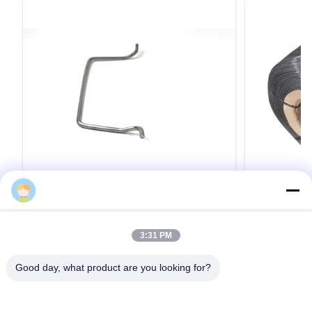
뜨거운 판매 주문형 나선 압축 금속 스프링
경질 304 
3:31 PM
표면 0.01
핫 세일 맞춤형 나선형 압축 금속 스프링 1. 등급:
설비용
Topone 스테인리스 스틸 와이어 성형 2. 크기:
주방 하드웨어,
Good day, what product are you looking for?
0.3mm-16mm 3. 표준: AISI, ASTM, DIN, EN, GB,
용 304 스테
JIS 4. 인증: ISO 재료 스테인리스 스틸 와이어 표
감 (0.01mm-1
면 비누 코팅(무광) 또는 밝음 표준 ASTM A580,
0.01mm-12mm 
JIS G4309, EN 10088-3, GB/T4240 및 기타 동등