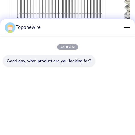
Toponewire
2.5mm - 12mm 304ステンレス鋼バーベ
キッチンラッ
4:10 AM
キュー網状シート
SUS304 
製品タイトル：プレミアムステンレス製バーベ
1. グレード：3
Good day, what product are you looking for?
キューメッシュシート – 再利用可能＆ノンステ
12mm 3. 規格
ィックグリルマット 製品概要 プレミアムステン
EN10088-
レス製バーベキューメッシュシートで、アウト
4. 認証：SGS
ドアクッキング体験を向上させましょう。風味
準拠 製品名 
引用文 を 入手 する
と利便性の両方を重視するグリル愛好家のため
ヤーロープ ス
にデザインされた、この丈夫なメッシュシート
鋼 表面 光沢、
は、炭火、ガス、電気グリルの必需品です。網
EN、JIS、AS
目から食材が落ちてしまうのを防ぎ、毎回完璧
リーズ、200
に調理された食事を楽しみましょう。 優れた素
質、3/4硬質
材と構造 高品質の食品グレード304ステンレス
リングワイヤー
ホーム
製品
企業情報
会社案内
品質管理
お問い合わせ
見積依頼
鋼で作られたこのバーベキューメッシュシート
は、長持ちするように作られています。時間と
ともに剥がれる可能性のある使い捨てアルミ...
Tel: 0086-574-88328001