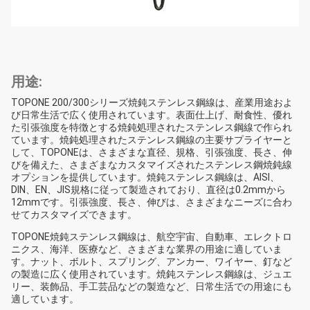
用途:
TOPONE 200/300シリーズ焼鈍ステンレス鋼線は、産業用途およ
び日常生活で広く使用されています。表面仕上げ、耐食性、優れ
た引張強度を特徴とする焼鈍処理されたステンレス鋼線で作られ
ています。焼鈍処理されたステンレス鋼線の主要サプライヤーと
して、TOPONEは、さまざまな直径、規格、引張強度、長さ、伸
びを備えた、さまざまなカスタマイズされたステンレス鋼焼鈍線
オプションを提供しています。焼鈍ステンレス鋼線は、AISI、
DIN、EN、JIS規格に従って製造されており、直径は0.2mmから
12mmです。引張強度、長さ、伸びは、さまざまなニーズに合わ
せてカスタマイズできます。
TOPONE焼鈍ステンレス鋼線は、航空宇宙、自動車、エレクトロ
ニクス、海洋、医療など、さまざまな業界の用途に適していま
す。ナット、ボルト、スプリング、アンカー、ワイヤー、釘など
の製造に広く使用されています。焼鈍ステンレス鋼線は、ジュエ
リー、装飾品、手工芸品などの製造など、日常生活での用途にも
適しています。