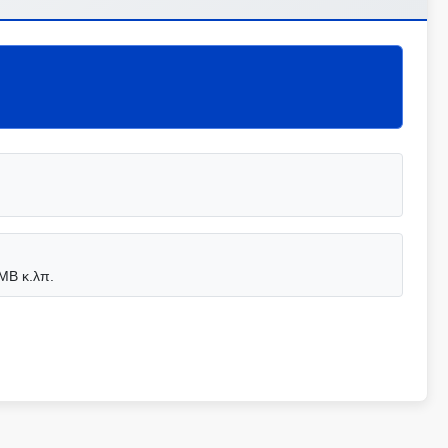
ΜΒ κ.λπ.