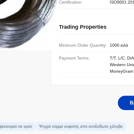
Certification:
ISO9001:20
Trading Properties
Minimum Order Quantity:
1000 κιλά
Payment Terms:
T/T, L/C, D/A
Western Uni
MoneyGram
Β
ψεκασμού σε κρύο
Ψυχρό σύρμα κεφαλής από ανοξείδωτο χάλυβα