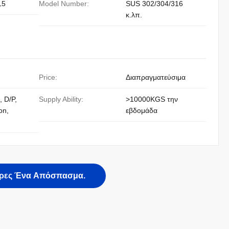
15
Model Number:
SUS 302/304/316
κ.λπ.
Price:
Διαπραγματεύσιμα
, D/P,
Supply Ability:
>10000KGS την
on,
εβδομάδα
ρες Ένα Απόσπασμα.