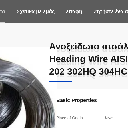
τα
Σχετικά με εμάς
επαφή
Ζητήστε ένα
Ανοξείδωτο ατσάλι
Ανοξείδωτο ατσάλι
Heading Wire AISI
Heading Wire AISI
202 302HQ 304HC
202 302HQ 304HC
Basic Properties
Place of Origin:
Κίνα