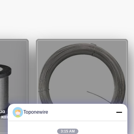
μα
Σύρμα από ανοξείδωτο χάλυβα
Toponewire
 και RosH
0,13mm για σφουγγάρι καθαρισμού
κουζίνας σε απόθεμα
3:15 AM