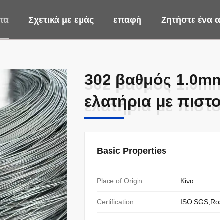
τα
Σχετικά με εμάς
επαφή
Ζητήστε ένα
302 βαθμός 1.0m
302 βαθμός 1.0m
ελατήρια με πιστ
ελατήρια με πιστ
Basic Properties
Place of Origin:
Κίνα
Certification:
ISO,SGS,Ro