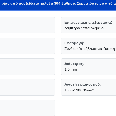
ηρίου από ανοξείδωτο χάλυβα 304 βαθμού
,
Συρματόσχοινο από α
Επιφανειακή επεξεργασία:
Λαμπερό/Σαπουνωμένο
Εφαρμογή:
Σύνδεση/στρέβλωση/επέκταση
Διάμετρος:
1,0 mm
Αντοχή εφελκυσμού:
1650-1900N/mm2