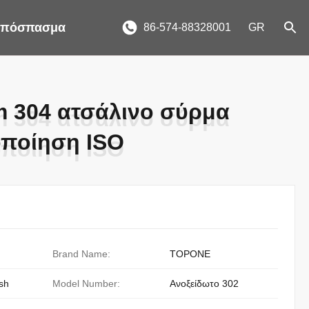
 απόσπασμα
86-574-88328001
GR
m 304 ατσάλινο σύρμα
m 304 ατσάλινο σύρμα
οποίηση ISO
οποίηση ISO
Brand Name:
TOPONE
sh
Model Number:
Ανοξείδωτο 302