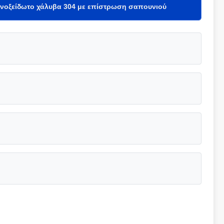
νοξείδωτο χάλυβα 304 με επίστρωση σαπουνιού