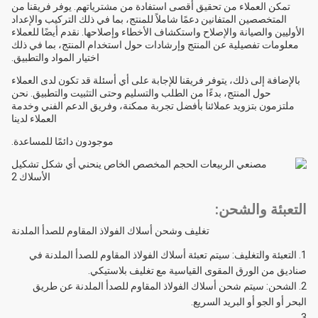
تمكن العملاء من تحقيق أقصى استفادة من مشترياتهم. يوفر فريقنا من
المتخصصين المتفانين دعمًا شاملاً للمنتج، بما في ذلك التركيب والإعداد
الأوليين والصيانة والإصلاح واستكشاف الأخطاء وإصلاحها. نقدم أيضًا للعملاء
معلومات تفصيلية عن المنتج وإرشادات حول استخدام المنتج، بما في ذلك
اختيار المواد والتطبيق.
بالإضافة إلى ذلك، يتوفر فريقنا للإجابة على أي أسئلة قد تكون لدى العملاء
حول المنتج، بدءًا من الطلب والتسليم وحتى التثبيت والتطبيق. نحن
ملتزمون بتزويد عملائنا بأفضل تجربة ممكنة، وفريق الدعم الفني وخدمة
العملاء لدينا
موجودون دائمًا للمساعدة.
التعبئة والشحن:
تغليف وشحن أسلاك الفولاذ المقاوم للصدأ الملدنة
التعبئة والتغليف: سيتم تعبئة أسلاك الفولاذ المقاوم للصدأ الملدنة في
صناديق من الورق المقوى القياسية مع تغليف بلاستيكي.
الشحن: سيتم شحن أسلاك الفولاذ المقاوم للصدأ الملدنة عن طريق
البحر أو الجو أو البريد السريع.