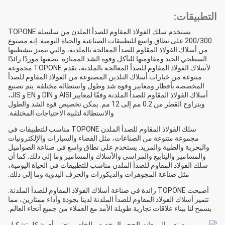
التطبيقات:
يستخدم سلك الفولاذ المقاوم للصدأ الملدن من سلسلة TOPONE
200/300 على نطاق واسع للتطبيقات الصناعية والحياة اليومية. إنه مصنوع
من أسلاك الفولاذ المقاوم للصدأ المعالجة بالملدنة، والتي تتميز بتشطيبها
السطحي الجيد ومقاومتها للتآكل وقوة الشد الممتازة. بصفتها موردًا رائدًا
لأسلاك الفولاذ المقاوم للصدأ المعالجة بالملدنة، تقدم TOPONE مجموعة
متنوعة من خيارات أسلاك التلدين المصنوعة من الفولاذ المقاوم للصدأ
المخصصة بأقطار ومعايير وقوة شد وطول واستطالة مختلفة. يتم تصنيع
أسلاك الفولاذ المقاوم للصدأ الملدنة وفقًا لمعايير AISI و DIN و EN و JIS،
ويتراوح القطر من 0.2 مم إلى 12 مم. يمكن تخصيص قوة الشد والطول
والاستطالة لتلبية الاحتياجات المختلفة.
سلك الفولاذ المقاوم للصدأ الملدن TOPONE مناسب للتطبيقات في
مجموعة متنوعة من الصناعات، مثل الفضاء والسيارات والإلكترونيات
والبحرية والطبية والمزيد. يستخدم على نطاق واسع في صناعة الصواميل
والمسامير والينابيع والمراسي والأسلاك والمسامير وما إلى ذلك. كما أن
سلك الفولاذ المقاوم للصدأ الملدن مناسب للتطبيقات في الحياة اليومية،
مثل صناعة المجوهرات والديكورات والحرف اليدوية وما إلى ذلك.
أصبحت TOPONE رائدة في صناعة أسلاك الفولاذ المقاوم للصدأ الملدنة.
تتميز أسلاك الفولاذ المقاوم للصدأ الملدنة لدينا بجودة وأداء ممتازين، مما
يسمح لنا ببناء علاقات تجارية طويلة الأمد مع العملاء من جميع أنحاء العالم.